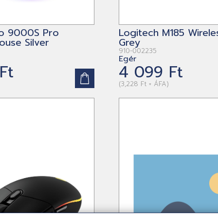
go 9000S Pro
Logitech M185 Wirel
ouse Silver
Grey
910-002235
Egér
Ft
4 099 Ft
(3,228 Ft + ÁFA)