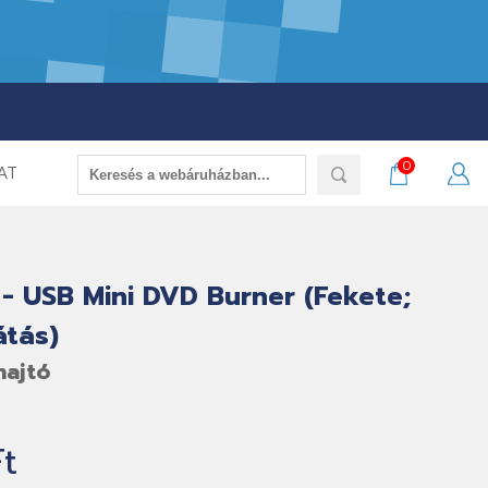
0
AT
- USB Mini DVD Burner (Fekete;
átás)
hajtó
Ft