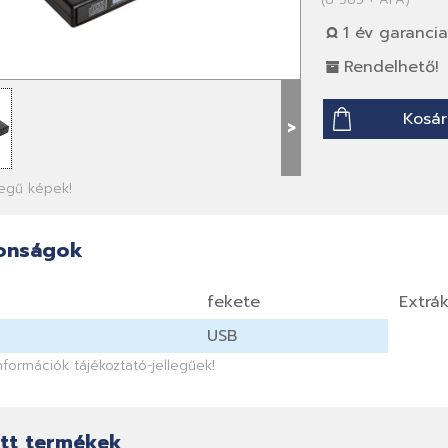
1 év garancia
Rendelhető!
Kosár
>
llegű képek!
onságok
fekete
Extrá
USB
információk tájékoztató-jellegűek!
tt termékek