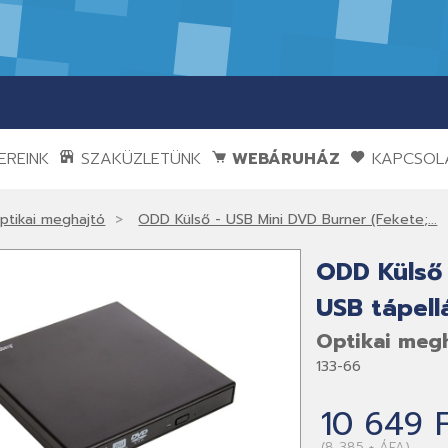
REINK
SZAKÜZLETÜNK
WEBÁRUHÁZ
KAPCSOL
ptikai meghajtó
ODD Külső - USB Mini DVD Burner (Fekete;...
ODD Külső 
USB tápell
Optikai meg
133-66
10 649 
(8 385 + ÁFA)