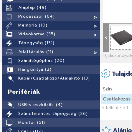
Alaplap (49)
Processzor (64)
Memória (10)
Videokártya (35)
<
Tápegység (131)
Adattárolás (11)
Tájékoztató-je
Számítógépház (20)
Hangkártya (2)
Tulajd
Kábel/Csatlakozó/Átalakító (13)
Szín
Perifériák
Csatlakozás
USB-s eszközök (4)
A feltűntetett 
Szünetmentes tápegység (26)
Monitor (51)
Ajánlo
Egér (207)