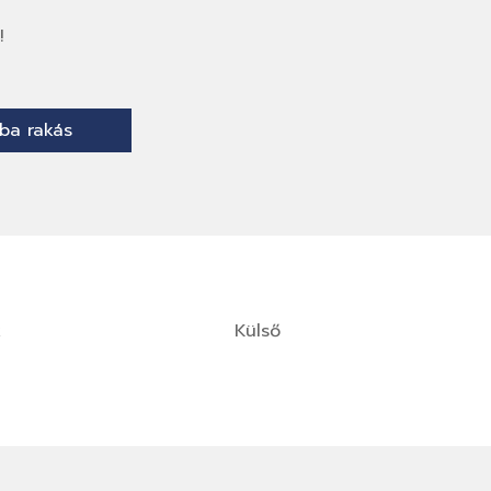
!
ba rakás
k
Külső