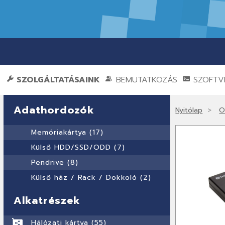
SZOLGÁLTATÁSAINK
BEMUTATKOZÁS
SZOFTVE
Adathordozók
Nyitólap
O
Memóriakártya (17)
Külső HDD/SSD/ODD (7)
Pendrive (8)
Külső ház / Rack / Dokkoló (2)
Alkatrészek
Hálózati kártya (55)