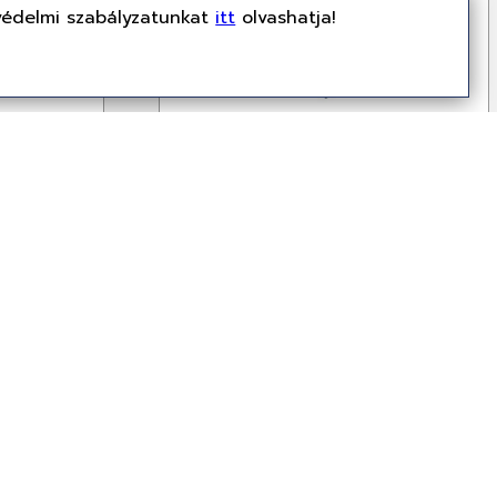
védelmi szabályzatunkat
itt
olvashatja!
Nincs miről értesíteni!
I
CHIEFTEC Value APB-400B8 -
16G
400W, 12cm
APB-400B8
Alkatrészek, Tápegység
11 999 Ft
(9,448 Ft + ÁFA)