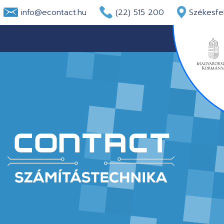
info@econtact.hu
(22) 515 200
Székesfeh