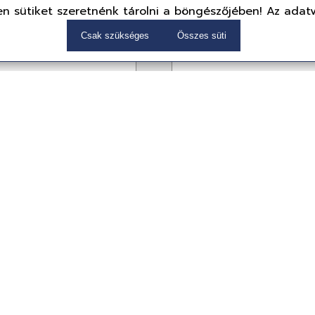
n sütiket szeretnénk tárolni a böngészőjében! Az adat
Csak szükséges
Összes süti
102 LightSync
Gigabyte RTX5070 T
ck
WINDFORCE OC SFF 
GV-N507TWF3OC-16GD
Videokártya, NVIDIA
Ft
496 549 Ft
)
(390,983 Ft + ÁFA)
reink