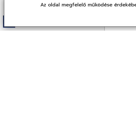
Az oldal megfelelő működése érdekébe
Logitech G
Gamer Bla
910-005823
Egér
8 499 
(6,692 Ft + ÁFA
Partne