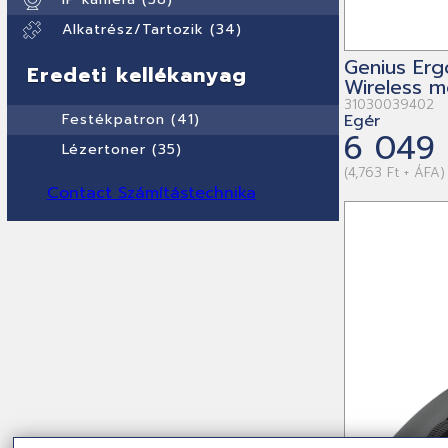
Alkatrész/Tartozik (34)
Genius Er
Eredeti kellékanyag
Wireless m
31030039402
Festékpatron (41)
Egér
6 049 
Lézertoner (35)
(4,763 Ft + ÁFA)
Contact Számítástechnika