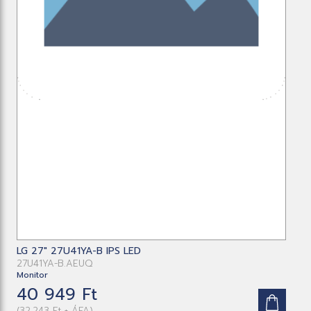
LG 27" 27U41YA-B IPS LED
27U41YA-B.AEUQ
Monitor
40 949 Ft
(32,243 Ft + ÁFA)