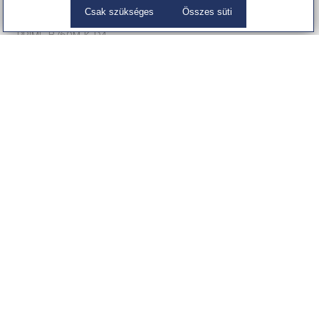
Csak szükséges
Összes süti
Asus PRIME B760M-K D4
PRIME B760M-K D4
Alaplap
42 299 Ft
(33,306 Ft + ÁFA)
Partnereink