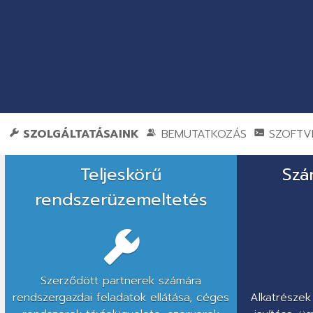
SZOLGÁLTATÁSAINK
BEMUTATKOZÁS
SZOFTVE
Hálózati
Teljeskörű
Szá
kiépítés,
rendszerüzemeltetés
rendszerüzemeltetés,
szoftverfejlesztés,
éttermi
Szerződött partnerek számára
szoftver
rendszergazdai feladatok ellátása, céges
Alkatrésze