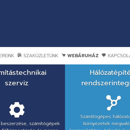
REINK
SZAKÜZLETÜNK
WEBÁRUHÁZ
KAPCSOL
mítástechnikai
Hálózatépít
szerviz
rendszerinteg
Számítógépes hálózato
k beszerzése, számítógépek
környezetek megvalós