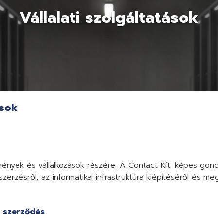
Vállalati szolgáltatások
ások
zmények és vállalkozások részére. A Contact Kft. képes gond
szerzésről, az informatikai infrastruktúra kiépítéséről és meg
s szerződés