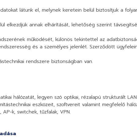
atokat látunk el, melynek keretein belül biztosítjuk a foly
ül elkezdjük annak elhárítását, lehetőség szerint távsegít
rendszerének működését, különös tekintettel az adatbiztons
endszeresség és a személyes jelenlét. Szerződött ügyfelein
ástechnikai rendszere biztonságban van.
ikai hálózatát, legyen szó optikai, rézalapú strukturált LAN
mítástechnikai eszközeit, szoftvereit valamint megfelelő háló
k, AP-k, switchek, tűzfalak, VPN.
eadása