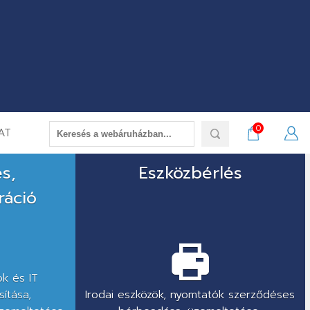
0
AT
és,
Eszközbérlés
ráció
k és IT
ítása,
Irodai eszközök, nyomtatók szerződéses