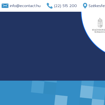
info@econtact.hu
(22) 515 200
Székesfeh