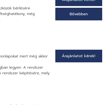
szközök bérlésére
öltséghatékony, még
Bővebben
Árajánlatot kérek!
 honlapokat mert még akkor
ágban legyen. A rendszer
i rendszer kiépítésére, mely