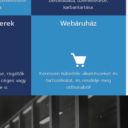
üzemeltetése
bérbeadása, üzemeltetése,
.
karbantartása.
erek
Webáruház
e, rögzítők
Keressen különféle alkatrészeket és
 céges vagy
tartozékokat, és rendelje meg
 is.
otthonából!