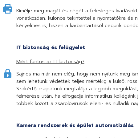
Kímélje meg magát és cégét a felesleges kiadásoktó
vonatkozóan, különös tekintettel a nyomtatókra és
kényelmes is, hiszen a karbantartásól cégünk gondo
IT biztonság és felügyelet
Miért fontos az IT biztonság?
Sajnos ma már nem elég, hogy nem nyitunk meg isme
sem lehetünk védettek teljes mértékig a külső, ross
Szakértő csapatunk megtalálja a legjobb megoldást
felmérése után, ha elfogadja informatikus kollégán
többek között a zsarolóvírusok elleni- és nulladik n
Kamera rendszerek és épület automatizálás