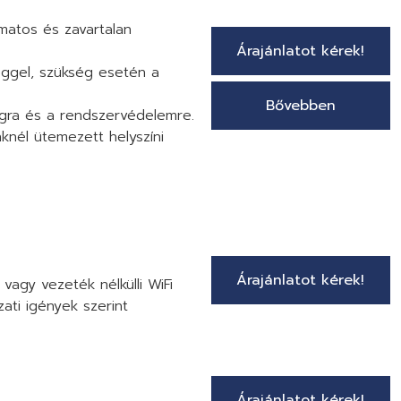
amatos és zavartalan
Árajánlatot kérek!
séggel, szükség esetén a
Bővebben
ágra és a rendszervédelemre.
knél ütemezett helyszíni
Árajánlatot kérek!
 vagy vezeték nélkülli WiFi
zati igények szerint
Árajánlatot kérek!