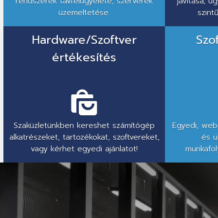
rendszerek távfelügyelete, szerverek
javítása, 
üzemeltetése.
szint
Hardware/Szoftver
Szo
értékesítés
Szaküzletünkben kereshet számítógép
Egyedi, weba
alkatrészeket, tartozékokat, szoftvereket,
és ü
vagy kérhet egyedi ajánlatot!
munkafol