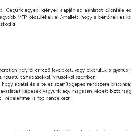
l! Cégünk egyedi igények alapján ad ajánlatot különféle e
 nagyobb MFP készülékekre! Amellett, hogy a bérlőnek ez k
skodik!
retlen helyről érkező leveleket, vagy elkerüljük a gyanús
zindulatú támadásokkal, vírusokkal szemben!
, hogy adatai és a teljes számítógépes rendszere biztons
k javaslatait képesek vagyunk egy magasan védett biztonság
api védelemmel is fog rendelkezni.