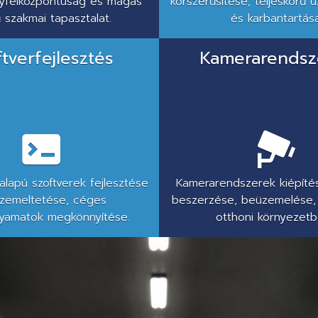
ügyfélközpontúság és magas
korszerűsítése, teljeskörű 
ű szakmai tapasztalat.
és karbantartása
ftverfejlesztés
Kamerarendsz
lapú szoftverek fejlesztése
Kamerarendszerek kiépítés
zemeltetése, céges
beszerzése, beüzemelése,
yamatok megkönnyítése.
otthoni környezetbe