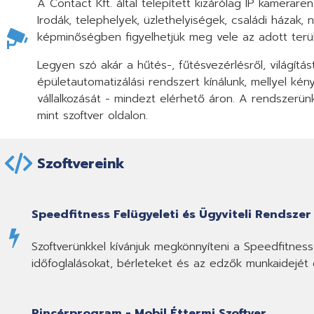
A Contact Kft. által telepített kizárólag IP kamer
Irodák, telephelyek, üzlethelyiségek, családi házak
képminőségben figyelhetjük meg vele az adott terül
Legyen szó akár a hűtés-, fűtésvezérlésről, világítás
épületautomatizálási rendszert kínálunk, mellyel k
vállalkozását - mindezt elérhető áron. A rendszerü
mint szoftver oldalon.
Szoftvereink
Speedfitness Felügyeleti és Ügyviteli Rendszer
Szoftverünkkel kívánjuk megkönnyíteni a Speedfitne
időfoglalásokat, bérleteket és az edzők munkaidejét é
Pincérprogram - Mobil Éttermi Szoftver