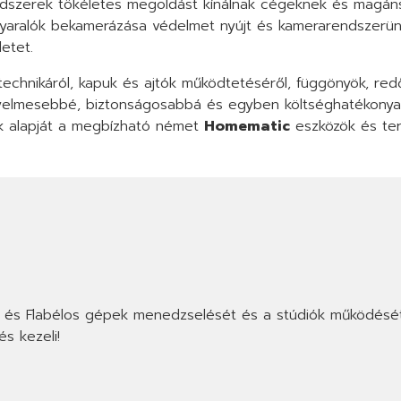
arendszerek tökéletes megoldást kínálnak cégeknek és magá
, nyaralók bekamerázása védelmet nyújt és kamerarendszerün
etet.
technikáról, kapuk és ajtók működtetéséről, függönyök, redőn
ényelmesebbé, biztonságosabbá és egyben költséghatékonyab
nk alapját a megbízható német
Homematic
eszközök és ter
ss és Flabélos gépek menedzselését és a stúdiók működésé
s kezeli!