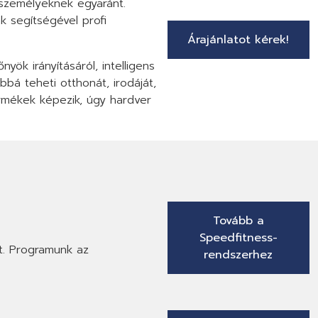
nszemélyeknek egyaránt.
k segítségével profi
Árajánlatot kérek!
yök irányításáról, intelligens
bá teheti otthonát, irodáját,
mékek képezik, úgy hardver
Tovább a
Speedfitness-
t. Programunk az
rendszerhez