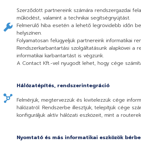
Szerződött partnereink számára rendszergazdai felad
működést, valamint a technikai segítségnyújtást.
Felmerülő hiba esetén a lehető legrövidebb időn bel
helyszínen.
Folyamatosan felügyeljük partnereink informatikai 
Rendszerkarbantartási szolgáltatásunk alapkövei a r
informatikai karbantartást is végzünk.
A Contact Kft.-vel nyugodt lehet, hogy cége számít
Hálózatépítés, rendszerintegráció
Felmérjük, megtervezzük és kivitelezzük cége informat
hálózatról. Rendszerbe illesztjük, telepítjük cége szá
konfiguráljuk aktív hálózati eszközeit, mint a routere
Nyomtató és más informatikai eszközök bérb