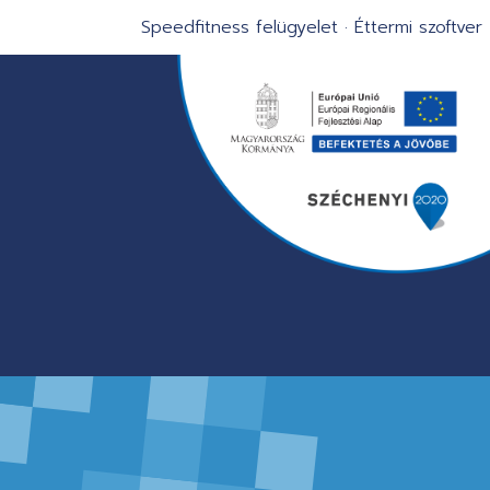
Speedfitness felügyelet
·
Éttermi szoftver