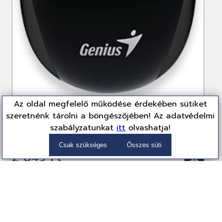
Az oldal megfelelő működése érdekében sütiket
szeretnénk tárolni a böngészőjében! Az adatvédelmi
Genius DX-101 Black
szabályzatunkat
itt
olvashatja!
31010026401
Egér
Csak szükséges
Összes süti
2 049 Ft
(1,613 Ft + ÁFA)
Partnereink