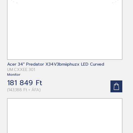
Acer 34" Predator X34V3bmiiphuzx LED Curved
UM.CXXEE.301
Monitor
181 849 Ft
(143,188 Ft + ÁFA)