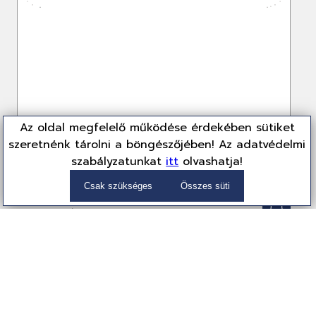
Az oldal megfelelő működése érdekében sütiket
szeretnénk tárolni a böngészőjében! Az adatvédelmi
Intel Celeron G5925 3,6GHz 4MB LGA1200 BOX
szabályzatunkat
itt
olvashatja!
BX80701G5925
Processzor, Intel
Csak szükséges
Összes süti
10 649 Ft
(8,385 Ft + ÁFA)
Partnereink