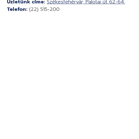
Üzletünk címe:
Székesfehérvár, Palotai út 62-64.
Telefon:
(22) 515-200