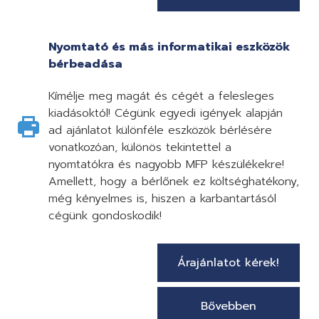
Nyomtató és más informatikai eszközök
bérbeadása
Kímélje meg magát és cégét a felesleges
kiadásoktól! Cégünk egyedi igények alapján
ad ajánlatot különféle eszközök bérlésére
vonatkozóan, különös tekintettel a
nyomtatókra és nagyobb MFP készülékekre!
Amellett, hogy a bérlőnek ez költséghatékony,
még kényelmes is, hiszen a karbantartásól
cégünk gondoskodik!
Árajánlatot kérek!
Bővebben