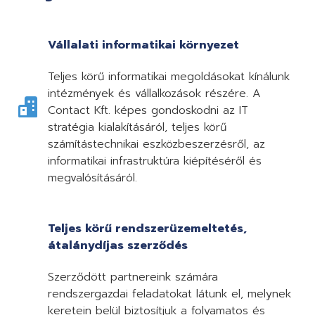
Vállalati informatikai környezet
Teljes körű informatikai megoldásokat kínálunk
intézmények és vállalkozások részére. A
Contact Kft. képes gondoskodni az IT
stratégia kialakításáról, teljes körű
számítástechnikai eszközbeszerzésről, az
informatikai infrastruktúra kiépítéséről és
megvalósításáról.
Teljes körű rendszerüzemeltetés,
átalánydíjas szerződés
Szerződött partnereink számára
rendszergazdai feladatokat látunk el, melynek
keretein belül biztosítjuk a folyamatos és