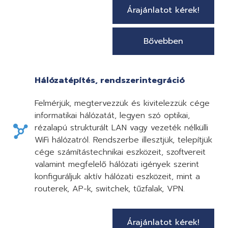
Árajánlatot kérek!
Bővebben
Hálózatépítés, rendszerintegráció
Felmérjük, megtervezzük és kivitelezzük cége
informatikai hálózatát, legyen szó optikai,
rézalapú strukturált LAN vagy vezeték nélkülli
WiFi hálózatról. Rendszerbe illesztjük, telepítjük
cége számítástechnikai eszközeit, szoftvereit
valamint megfelelő hálózati igények szerint
konfiguráljuk aktív hálózati eszközeit, mint a
routerek, AP-k, switchek, tűzfalak, VPN.
Árajánlatot kérek!