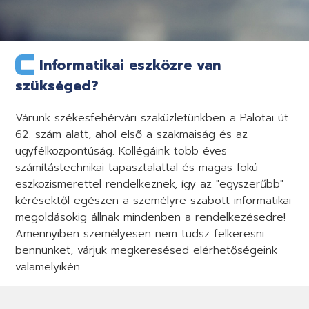
Informatikai eszközre van
szükséged?
Várunk székesfehérvári szaküzletünkben a Palotai út
62. szám alatt, ahol első a szakmaiság és az
ügyfélközpontúság. Kollégáink több éves
számítástechnikai tapasztalattal és magas fokú
eszközismerettel rendelkeznek, így az "egyszerűbb"
kérésektől egészen a személyre szabott informatikai
megoldásokig állnak mindenben a rendelkezésedre!
Amennyiben személyesen nem tudsz felkeresni
bennünket, várjuk megkeresésed elérhetőségeink
valamelyikén.