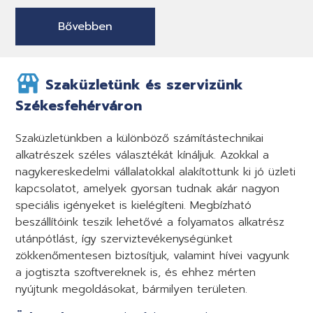
Bővebben
Szaküzletünk és szervizünk
Székesfehérváron
Szaküzletünkben a különböző számítástechnikai
alkatrészek széles választékát kínáljuk. Azokkal a
nagykereskedelmi vállalatokkal alakítottunk ki jó üzleti
kapcsolatot, amelyek gyorsan tudnak akár nagyon
speciális igényeket is kielégíteni. Megbízható
beszállítóink teszik lehetővé a folyamatos alkatrész
utánpótlást, így szerviztevékenységünket
zökkenőmentesen biztosítjuk, valamint hívei vagyunk
a jogtiszta szoftvereknek is, és ehhez mérten
nyújtunk megoldásokat, bármilyen területen.