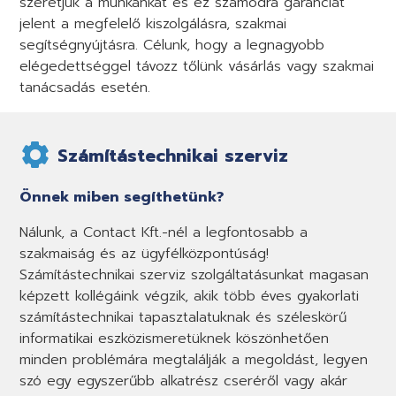
szeretjük a munkánkat és ez számodra garanciát
jelent a megfelelő kiszolgálásra, szakmai
segítségnyújtásra. Célunk, hogy a legnagyobb
elégedettséggel távozz tőlünk vásárlás vagy szakmai
tanácsadás esetén.
Számítástechnikai szerviz
Önnek miben segíthetünk?
Nálunk, a Contact Kft.-nél a legfontosabb a
szakmaiság és az ügyfélközpontúság!
Számítástechnikai szerviz szolgáltatásunkat magasan
képzett kollégáink végzik, akik több éves gyakorlati
számítástechnikai tapasztalatuknak és széleskörű
informatikai eszközismeretüknek köszönhetően
minden problémára megtalálják a megoldást, legyen
szó egy egyszerűbb alkatrész cseréről vagy akár