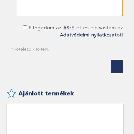
Elfogadom az
ÁSzF
-et és elolvastam az
Adatvédelmi nyilatkozat
ot!
* kötelező kitölteni.
Ajánlott termékek