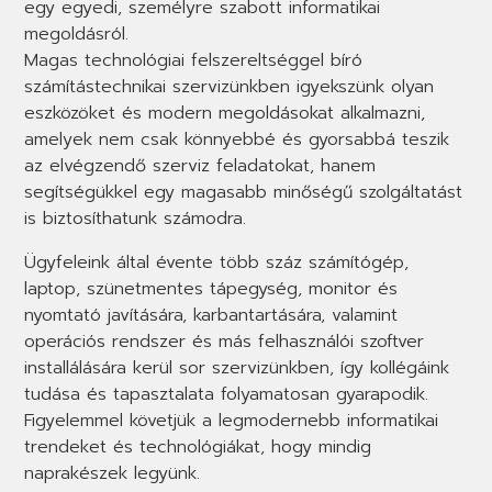
egy egyedi, személyre szabott informatikai
megoldásról.
Magas technológiai felszereltséggel bíró
számítástechnikai szervizünkben igyekszünk olyan
eszközöket és modern megoldásokat alkalmazni,
amelyek nem csak könnyebbé és gyorsabbá teszik
az elvégzendő szerviz feladatokat, hanem
segítségükkel egy magasabb minőségű szolgáltatást
is biztosíthatunk számodra.
Ügyfeleink által évente több száz számítógép,
laptop, szünetmentes tápegység, monitor és
nyomtató javítására, karbantartására, valamint
operációs rendszer és más felhasználói szoftver
installálására kerül sor szervizünkben, így kollégáink
tudása és tapasztalata folyamatosan gyarapodik.
Figyelemmel követjük a legmodernebb informatikai
trendeket és technológiákat, hogy mindig
naprakészek legyünk.