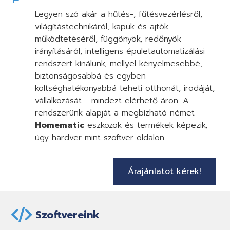
Legyen szó akár a hűtés-, fűtésvezérlésről,
világítástechnikáról, kapuk és ajtók
működtetéséről, függönyök, redőnyök
irányításáról, intelligens épületautomatizálási
rendszert kínálunk, mellyel kényelmesebbé,
biztonságosabbá és egyben
költséghatékonyabbá teheti otthonát, irodáját,
vállalkozását - mindezt elérhető áron. A
rendszerünk alapját a megbízható német
Homematic
eszközök és termékek képezik,
úgy hardver mint szoftver oldalon.
Árajánlatot kérek!
Szoftvereink