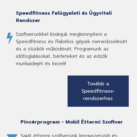
Speedfitness Felügyeleti és Ügyviteli
Rendszer
Szoftverünkkel kívánjuk megkönnyíteni a
Speedfitness és Flabélos gépek menedzselését
és a stúdiók működését. Programunk az
időfoglalásokat, bérleteket és az edzők
munkaidejét és kezeli!
Tovább a
Speedfitness-
rendszerhez
Pincérprogram - Mobil Éttermi Szoftver
Saját éttermi szoftverünk leegyszerüsíti és