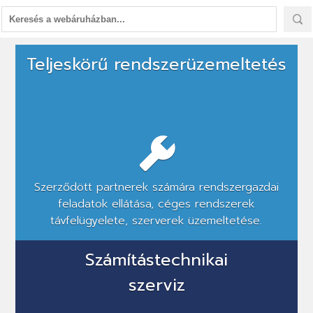
Hálózati
Teljeskörű rendszerüzemeltetés
kiépítés,
rendszerüzemeltetés,
szoftverfejlesztés,
éttermi
szoftver
Szerződött partnerek számára rendszergazdai
feladatok ellátása, céges rendszerek
távfelügyelete, szerverek üzemeltetése.
Számítástechnikai
szerviz