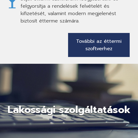
felgyorsítja a rendelések felvételét és
kifizetését, valamint modern megjelenést
biztosít étterme számára.
További az éttermi
szoftverhez
Lakossági szolgáltatások