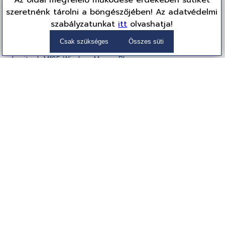
Az oldal megfelelő működése érdekében sütiket
szeretnénk tárolni a böngészőjében! Az adatvédelmi
szabályzatunkat
itt
olvashatja!
Csak szükséges
Összes süti
Logitech M185 Wireless Mouse Blue
910-002236
Egér
4 099 Ft
(3,228 Ft + ÁFA)
Partnereink