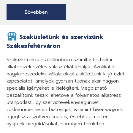
Bővebben
Szaküzletünk és szervizünk
Székesfehérváron
Szaküzletünkben a különböző számítástechnikai
alkatrészek széles választékát kínáljuk. Azokkal a
nagykereskedelmi vállalatokkal alakítottunk ki jó üzleti
kapcsolatot, amelyek gyorsan tudnak akár nagyon
speciális igényeket is kielégíteni. Megbízható
beszállítóink teszik lehetővé a folyamatos alkatrész
utánpótlást, így szerviztevékenységünket
zökkenőmentesen biztosítjuk, valamint hívei vagyunk
a jogtiszta szoftvereknek is, és ehhez mérten
nyújtunk megoldásokat, bármilyen területen.