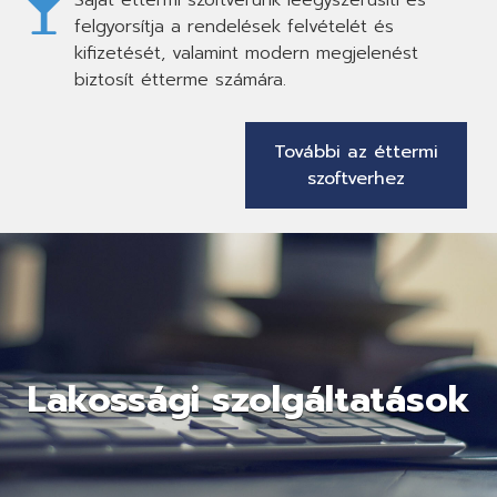
felgyorsítja a rendelések felvételét és
kifizetését, valamint modern megjelenést
biztosít étterme számára.
További az éttermi
szoftverhez
Lakossági szolgáltatások