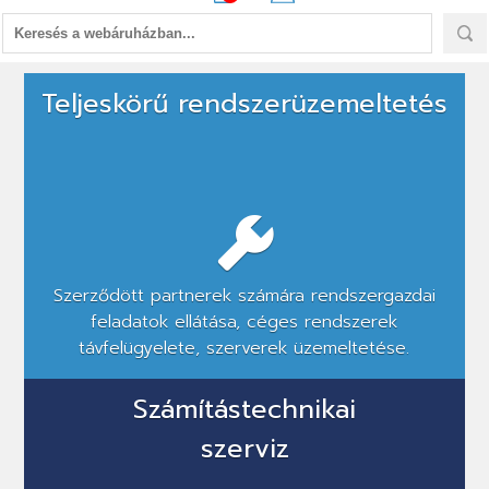
Hálózati
Teljeskörű rendszerüzemeltetés
kiépítés,
rendszerüzemeltetés,
szoftverfejlesztés,
éttermi
szoftver
Szerződött partnerek számára rendszergazdai
feladatok ellátása, céges rendszerek
távfelügyelete, szerverek üzemeltetése.
Számítástechnikai
szerviz