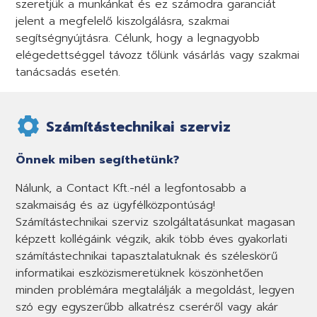
szeretjük a munkánkat és ez számodra garanciát
jelent a megfelelő kiszolgálásra, szakmai
segítségnyújtásra. Célunk, hogy a legnagyobb
elégedettséggel távozz tőlünk vásárlás vagy szakmai
tanácsadás esetén.
Számítástechnikai szerviz
Önnek miben segíthetünk?
Nálunk, a Contact Kft.-nél a legfontosabb a
szakmaiság és az ügyfélközpontúság!
Számítástechnikai szerviz szolgáltatásunkat magasan
képzett kollégáink végzik, akik több éves gyakorlati
számítástechnikai tapasztalatuknak és széleskörű
informatikai eszközismeretüknek köszönhetően
minden problémára megtalálják a megoldást, legyen
szó egy egyszerűbb alkatrész cseréről vagy akár