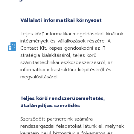
Vállalati informatikai környezet
Teljes körű informatikai megoldásokat kínálunk
intézmények és vállalkozások részére. A
Contact Kft. képes gondoskodni az IT
stratégia kialakításáról, teljes körű
számítástechnikai eszközbeszerzésről, az
informatikai infrastruktúra kiépítéséről és
megvalósításáról.
Teljes körű rendszerüzemeltetés,
átalánydíjas szerződés
Szerződött partnereink számára
rendszergazdai feladatokat látunk el, melynek
keretein belül biztosítjuk a folyamatos és