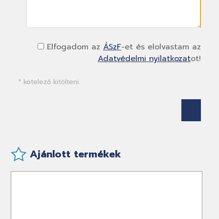
Elfogadom az
ÁSzF
-et és elolvastam az
Adatvédelmi nyilatkozat
ot!
* kötelező kitölteni.
Ajánlott termékek