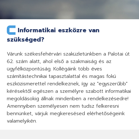
Informatikai eszközre van
szükséged?
Várunk székesfehérvári szaküzletünkben a Palotai út
62. szám alatt, ahol első a szakmaiság és az
ügyfélközpontúság. Kollégáink több éves
számítástechnikai tapasztalattal és magas fokú
eszközismerettel rendelkeznek, így az "egyszerűbb"
kérésektől egészen a személyre szabott informatikai
megoldásokig állnak mindenben a rendelkezésedre!
Amennyiben személyesen nem tudsz felkeresni
bennünket, várjuk megkeresésed elérhetőségeink
valamelyikén.