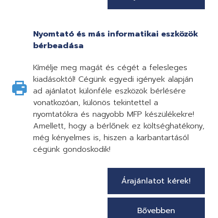
Nyomtató és más informatikai eszközök
bérbeadása
Kímélje meg magát és cégét a felesleges
kiadásoktól! Cégünk egyedi igények alapján
ad ajánlatot különféle eszközök bérlésére
vonatkozóan, különös tekintettel a
nyomtatókra és nagyobb MFP készülékekre!
Amellett, hogy a bérlőnek ez költséghatékony,
még kényelmes is, hiszen a karbantartásól
cégünk gondoskodik!
Árajánlatot kérek!
Bővebben