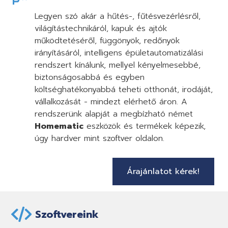
Legyen szó akár a hűtés-, fűtésvezérlésről,
világítástechnikáról, kapuk és ajtók
működtetéséről, függönyök, redőnyök
irányításáról, intelligens épületautomatizálási
rendszert kínálunk, mellyel kényelmesebbé,
biztonságosabbá és egyben
költséghatékonyabbá teheti otthonát, irodáját,
vállalkozását - mindezt elérhető áron. A
rendszerünk alapját a megbízható német
Homematic
eszközök és termékek képezik,
úgy hardver mint szoftver oldalon.
Árajánlatot kérek!
Szoftvereink