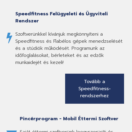
Speedfitness Felügyeleti és Ügyviteli
Rendszer
Szoftverünkkel kívánjuk megkönnyíteni a
Speedfitness és Flabélos gépek menedzselését
és a stúdiók működését. Programunk az
időfoglalásokat, bérleteket és az edzők
munkaidejét és kezeli!
Tovább a
Speedfitness-
rendszerhez
Pincérprogram - Mobil Éttermi Szoftver
Saját éttermi szoftverünk leegyszerüsíti és