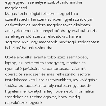
egy egyedi, személyre szabott informatikai
megoldásról.
Magas technológiai felszereltséggel bíró
számítástechnikai szervizünkben igyekszünk olyan
eszközöket és modern megoldásokat alkalmazni,
amelyek nem csak könnyebbé és gyorsabbá teszik
az elvégzendő szerviz feladatokat, hanem
segítségükkel egy magasabb minőségű szolgáltatást
is biztosíthatunk számodra.
Ügyfeleink által évente több száz számítógép,
laptop, szünetmentes tápegység, monitor és
nyomtató javítására, karbantartására, valamint
operációs rendszer és más felhasználói szoftver
installálására kerül sor szervizünkben, így kollégáink
tudása és tapasztalata folyamatosan gyarapodik.
Figyelemmel követjük a legmodernebb informatikai
trendeket és technológiákat, hogy mindig
naprakészek legyünk.