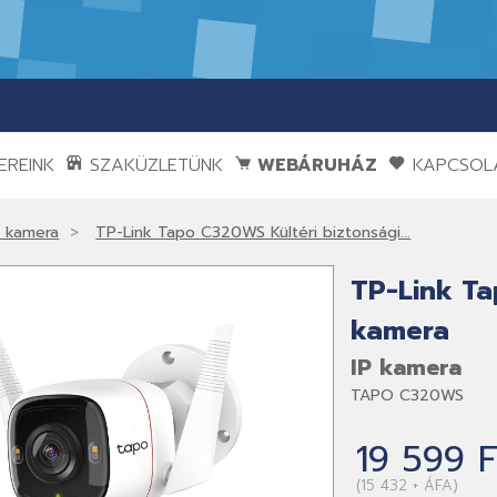
REINK
SZAKÜZLETÜNK
WEBÁRUHÁZ
KAPCSOL
P kamera
TP-Link Tapo C320WS Kültéri biztonsági...
TP-Link Ta
kamera
IP kamera
TAPO C320WS
19 599 F
(15 432 + ÁFA)