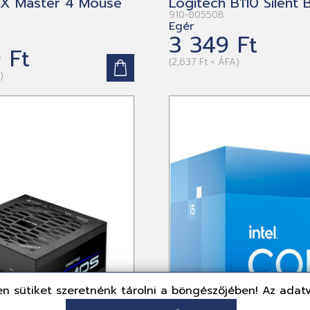
MX Master 4 Mouse
Logitech B110 Silent 
910-005508
Egér
3 349 Ft
 Ft
(2,637 Ft + ÁFA)
)
n sütiket szeretnénk tárolni a böngészőjében! Az adat