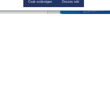
Csak szükséges
Összes süti
750W 80+ Gold
Intel Core i5-13400F
20MB LGA1700 BOX
BX8071513400F
Processzor, Intel
 Ft
78 799 Ft
(62,046 Ft + ÁFA)
reink