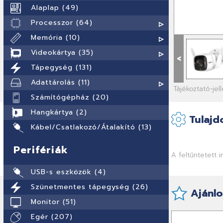
Alaplap (49)
Processzor (64)
Memória (10)
Videokártya (35)
<
Tápegység (131)
Adattárolás (11)
Tájékoztató-je
Számítógépház (20)
Hangkártya (2)
Tulajd
Kábel/Csatlakozó/Átalakító (13)
Perifériák
A feltűntetett 
USB-s eszközök (4)
Szünetmentes tápegység (26)
Ajánlo
Monitor (51)
Egér (207)