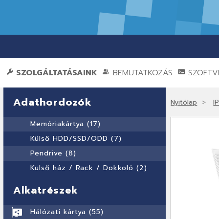
SZOLGÁLTATÁSAINK
BEMUTATKOZÁS
SZOFTVE
Adathordozók
Nyitólap
I
Memóriakártya (17)
Külső HDD/SSD/ODD (7)
Pendrive (8)
Külső ház / Rack / Dokkoló (2)
Alkatrészek
Hálózati kártya (55)