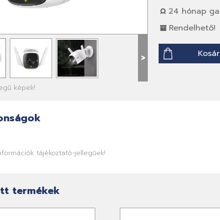
24 hónap gar
Rendelhető!
Kosár
>
llegű képek!
onságok
információk tájékoztató-jellegűek!
tt termékek