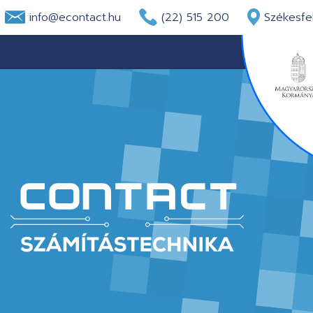
info@econtact.hu
(22) 515 200
Székesfeh