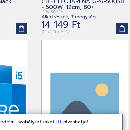
Black
CHIEFTEC iARENA GPA-500S8
- 500W, 12cm, 80+
GPA-500S8
Alkatrészek, Tápegység
14 149 Ft
(11,141 Ft + ÁFA)
védelmi szabályzatunkat
itt
olvashatja!