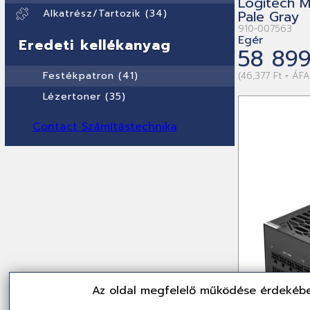
Logitech 
Alkatrész/Tartozik (34)
Pale Gray
910-007563
Egér
Eredeti kellékanyag
58 899
Festékpatron (41)
(46,377 Ft + ÁFA
Lézertoner (35)
Contact Számítástechnika
Az oldal megfelelő működése érdekébe