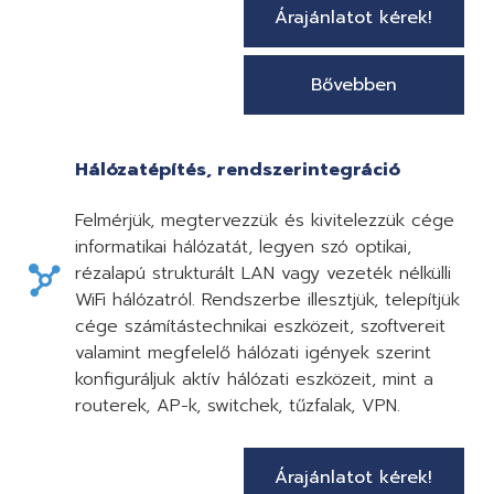
Árajánlatot kérek!
Bővebben
Hálózatépítés, rendszerintegráció
Felmérjük, megtervezzük és kivitelezzük cége
informatikai hálózatát, legyen szó optikai,
rézalapú strukturált LAN vagy vezeték nélkülli
WiFi hálózatról. Rendszerbe illesztjük, telepítjük
cége számítástechnikai eszközeit, szoftvereit
valamint megfelelő hálózati igények szerint
konfiguráljuk aktív hálózati eszközeit, mint a
routerek, AP-k, switchek, tűzfalak, VPN.
Árajánlatot kérek!