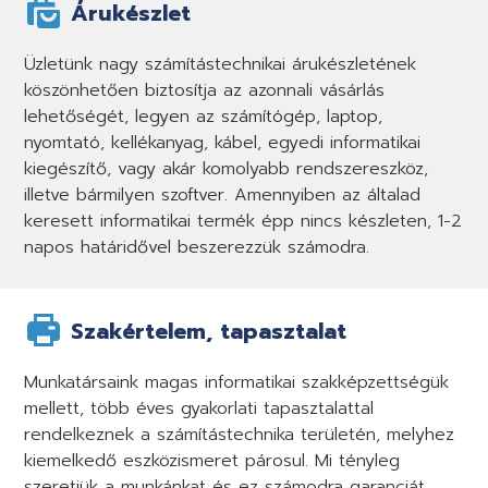
Árukészlet
Üzletünk nagy számítástechnikai árukészletének
köszönhetően biztosítja az azonnali vásárlás
lehetőségét, legyen az számítógép, laptop,
nyomtató, kellékanyag, kábel, egyedi informatikai
kiegészítő, vagy akár komolyabb rendszereszköz,
illetve bármilyen szoftver. Amennyiben az általad
keresett informatikai termék épp nincs készleten, 1-2
napos határidővel beszerezzük számodra.
Szakértelem, tapasztalat
Munkatársaink magas informatikai szakképzettségük
mellett, több éves gyakorlati tapasztalattal
rendelkeznek a számítástechnika területén, melyhez
kiemelkedő eszközismeret párosul. Mi tényleg
szeretjük a munkánkat és ez számodra garanciát