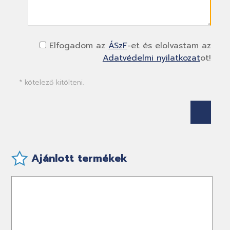
Elfogadom az
ÁSzF
-et és elolvastam az
Adatvédelmi nyilatkozat
ot!
* kötelező kitölteni.
Ajánlott termékek