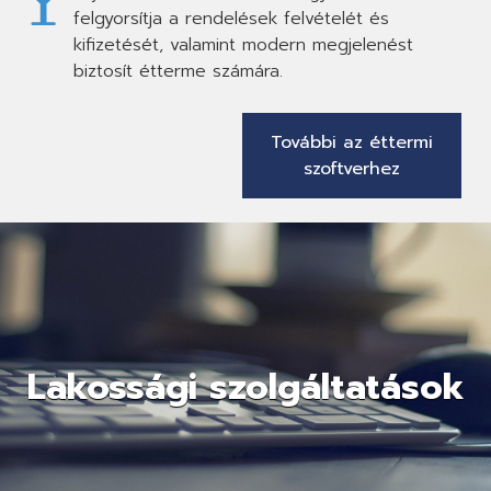
felgyorsítja a rendelések felvételét és
kifizetését, valamint modern megjelenést
biztosít étterme számára.
További az éttermi
szoftverhez
Lakossági szolgáltatások