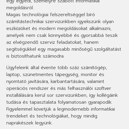
egy egyedi, személyre szabott informatikai
megoldásról.
Magas technológiai felszereltséggel bíró
számítástechnikai szervizünkben igyekszünk olyan
eszközöket és modern megoldásokat alkalmazni,
amelyek nem csak könnyebbé és gyorsabbá teszik
az elvégzendő szerviz feladatokat, hanem
segítségükkel egy magasabb minőségű szolgáltatást
is biztosíthatunk számodra.
Ügyfeleink által évente több száz számítógép,
laptop, szünetmentes tápegység, monitor és
nyomtató javítására, karbantartására, valamint
operációs rendszer és más felhasználói szoftver
installálására kerül sor szervizünkben, így kollégáink
tudása és tapasztalata folyamatosan gyarapodik.
Figyelemmel követjük a legmodernebb informatikai
trendeket és technológiákat, hogy mindig
naprakészek legyünk.