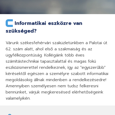
Informatikai eszközre van
szükséged?
Várunk székesfehérvári szaküzletünkben a Palotai út
62. szám alatt, ahol első a szakmaiság és az
ügyfélközpontúság. Kollégáink több éves
számítástechnikai tapasztalattal és magas fokú
eszközismerettel rendelkeznek, így az "egyszerűbb"
kérésektől egészen a személyre szabott informatikai
megoldásokig állnak mindenben a rendelkezésedre!
Amennyiben személyesen nem tudsz felkeresni
bennünket, várjuk megkeresésed elérhetőségeink
valamelyikén.