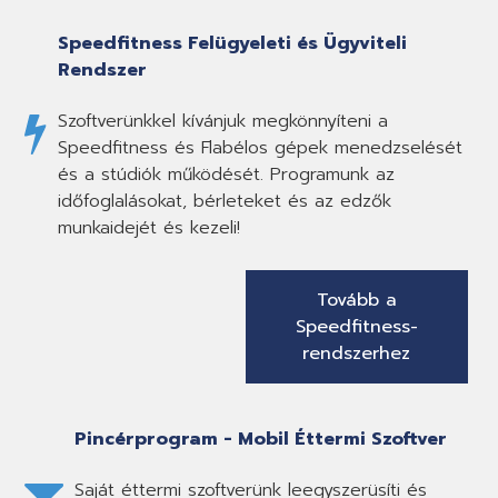
Speedfitness Felügyeleti és Ügyviteli
Rendszer
Szoftverünkkel kívánjuk megkönnyíteni a
Speedfitness és Flabélos gépek menedzselését
és a stúdiók működését. Programunk az
időfoglalásokat, bérleteket és az edzők
munkaidejét és kezeli!
Tovább a
Speedfitness-
rendszerhez
Pincérprogram - Mobil Éttermi Szoftver
Saját éttermi szoftverünk leegyszerüsíti és