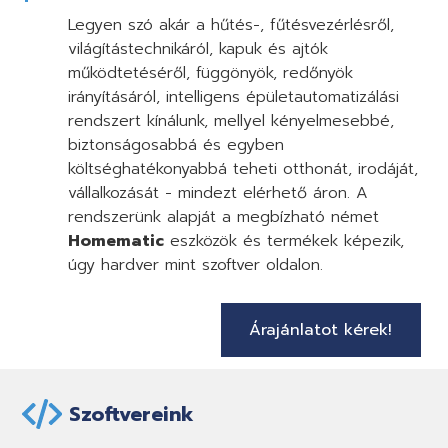
Legyen szó akár a hűtés-, fűtésvezérlésről,
világítástechnikáról, kapuk és ajtók
működtetéséről, függönyök, redőnyök
irányításáról, intelligens épületautomatizálási
rendszert kínálunk, mellyel kényelmesebbé,
biztonságosabbá és egyben
költséghatékonyabbá teheti otthonát, irodáját,
vállalkozását - mindezt elérhető áron. A
rendszerünk alapját a megbízható német
Homematic
eszközök és termékek képezik,
úgy hardver mint szoftver oldalon.
Árajánlatot kérek!
Szoftvereink