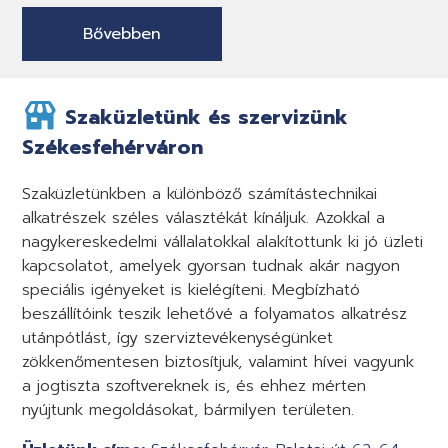
Bővebben
Szaküzletünk és szervizünk
Székesfehérváron
Szaküzletünkben a különböző számítástechnikai
alkatrészek széles választékát kínáljuk. Azokkal a
nagykereskedelmi vállalatokkal alakítottunk ki jó üzleti
kapcsolatot, amelyek gyorsan tudnak akár nagyon
speciális igényeket is kielégíteni. Megbízható
beszállítóink teszik lehetővé a folyamatos alkatrész
utánpótlást, így szerviztevékenységünket
zökkenőmentesen biztosítjuk, valamint hívei vagyunk
a jogtiszta szoftvereknek is, és ehhez mérten
nyújtunk megoldásokat, bármilyen területen.