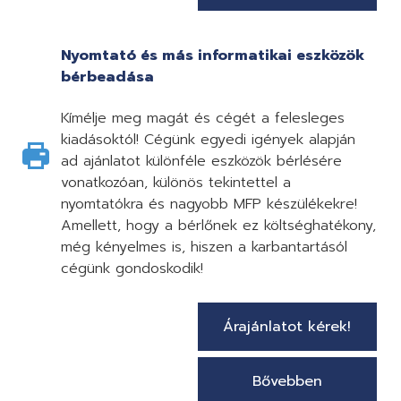
Nyomtató és más informatikai eszközök
bérbeadása
Kímélje meg magát és cégét a felesleges
kiadásoktól! Cégünk egyedi igények alapján
ad ajánlatot különféle eszközök bérlésére
vonatkozóan, különös tekintettel a
nyomtatókra és nagyobb MFP készülékekre!
Amellett, hogy a bérlőnek ez költséghatékony,
még kényelmes is, hiszen a karbantartásól
cégünk gondoskodik!
Árajánlatot kérek!
Bővebben