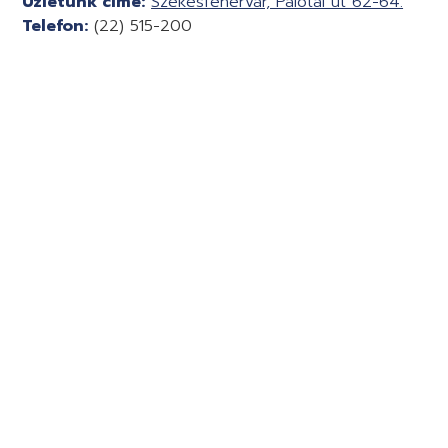
Üzletünk címe:
Székesfehérvár, Palotai út 62-64.
Telefon:
(22) 515-200