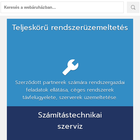
Hálózati
Teljeskörű rendszerüzemeltetés
kiépítés,
rendszerüzemeltetés,
szoftverfejlesztés,
éttermi
szoftver
Szerződött partnerek számára rendszergazdai
feladatok ellátása, céges rendszerek
távfelügyelete, szerverek üzemeltetése.
Számítástechnikai
szerviz