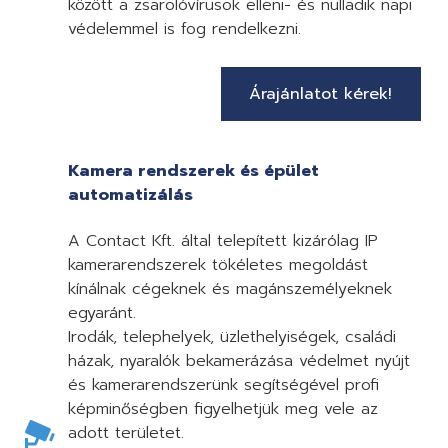
között a zsarolóvírusok elleni- és nulladik napi
védelemmel is fog rendelkezni.
Árajánlatot kérek!
Kamera rendszerek és épület
automatizálás
A Contact Kft. által telepített kizárólag IP
kamerarendszerek tökéletes megoldást
kínálnak cégeknek és magánszemélyeknek
egyaránt.
Irodák, telephelyek, üzlethelyiségek, családi
házak, nyaralók bekamerázása védelmet nyújt
és kamerarendszerünk segítségével profi
képminőségben figyelhetjük meg vele az
adott területet.