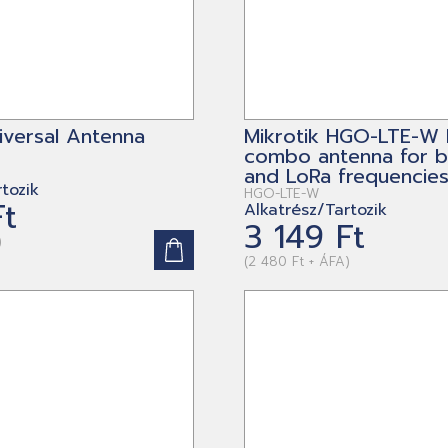
niversal Antenna
Mikrotik HGO-LTE-W 
combo antenna for b
and LoRa frequencie
tozik
HGO-LTE-W
Ft
Alkatrész/Tartozik
3 149 Ft
)
(2 480 Ft + ÁFA)