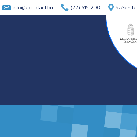
info@econtact.hu
(22) 515 200
Székesfeh