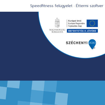
Speedfitness felügyelet
·
Éttermi szoftver