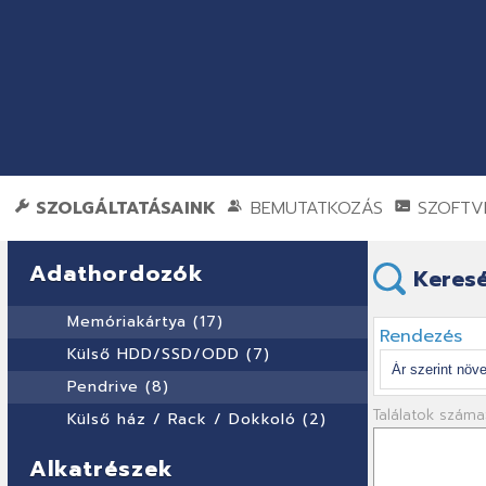
SZOLGÁLTATÁSAINK
BEMUTATKOZÁS
SZOFTVE
Adathordozók
Keresé
Memóriakártya (17)
Rendezés
Külső HDD/SSD/ODD (7)
Pendrive (8)
Találatok száma
Külső ház / Rack / Dokkoló (2)
Alkatrészek