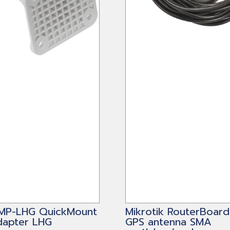
QMP-LHG QuickMount
Mikrotik RouterBoar
dapter LHG
GPS antenna SMA