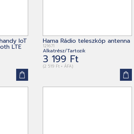
handy IoT
Hama Rádio teleszkóp antenna
oth LTE
121671
Alkatrész/Tartozik
s
3 199 Ft
(2 519 Ft + ÁFA)