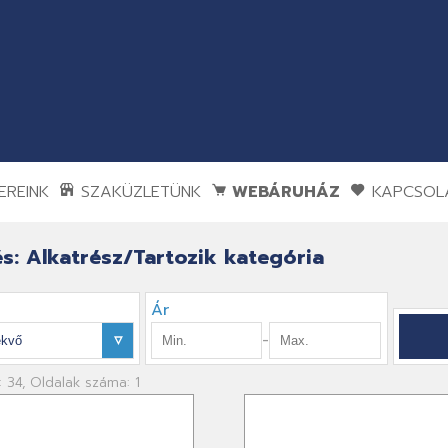
REINK
SZAKÜZLETÜNK
WEBÁRUHÁZ
KAPCSOL
s: Alkatrész/Tartozik kategória
Ár
-
: 34, Oldalak száma: 1