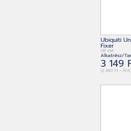
Ubiquiti U
Fixer
UB-AM
Alkatrész/Tar
3 149 
(2 480 Ft + ÁFA