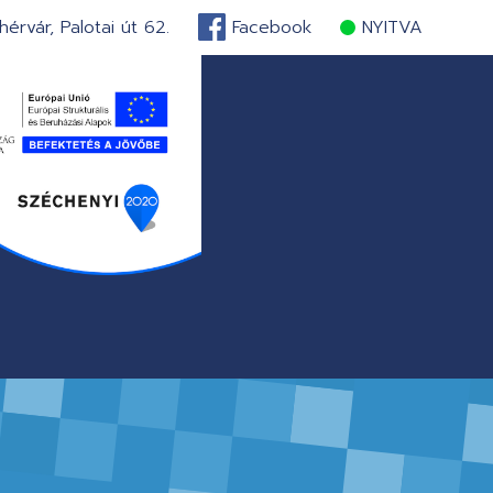
érvár, Palotai út 62.
Facebook
NYITVA