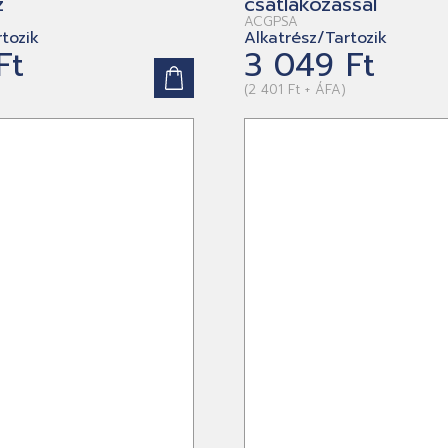
z
csatlakozással
ACGPSA
tozik
Alkatrész/Tartozik
Ft
3 049 Ft
(2 401 Ft + ÁFA)