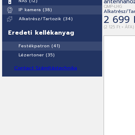
antennáho
NAS (12)
QMP-LHG
IP kamera (38)
Alkatrész/Tar
2 699 
Alkatrész/Tartozik (34)
(2 125 Ft + ÁFA)
Eredeti kellékanyag
Festékpatron (41)
Lézertoner (35)
Contact Számítástechnika