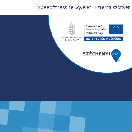
Speedfitness felügyelet
·
Éttermi szoftver