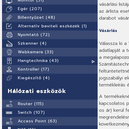
Monitor (51)
vásárlási lis
Egér (207)
az árlista es
Billentyűzet (48)
darabot vásár
Alternatív beviteli eszközök (1)
Vásárlás
Nyomtató (72)
Válassza ki a
Szkenner (4)
adatlapját a 
Webkamera (33)
a megalapozot
Hangtechnika (43)
Számítástechn
Kontroller (17)
feltüntetettn
jogszabályi e
Kiegészítő (4)
termékleírás 
Hálózati eszközök
A termékeknél
kapcsolatos p
Router (115)
os ár) kerül 
Switch (107)
megrendelésre
Access Point (63)
következménye