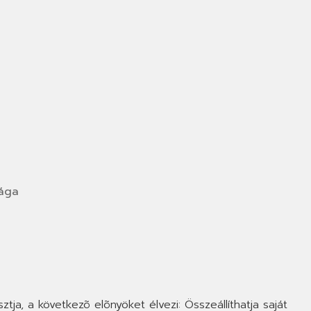
sága
tja, a következõ elõnyöket élvezi: Összeállíthatja saját