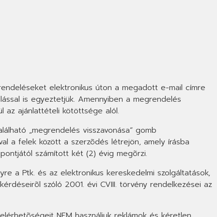
ndeléseket elektronikus úton a megadott e-mail címre
zolással is egyeztetjük. Amennyiben a megrendelés
az ajánlattételi kötöttsége alól.
található „megrendelés visszavonása” gomb
l a felek között a szerzõdés létrejön, amely írásba
ontjától számított két (2) évig megõrzi.
e a Ptk. és az elektronikus kereskedelmi szolgáltatások,
érdéseirõl szóló 2001. évi CVIII. törvény rendelkezései az
 elérhetõségeit NEM használjuk reklámok és kéretlen