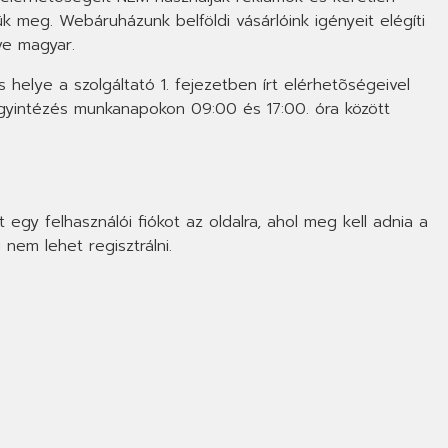
ük meg. Webáruházunk belföldi vásárlóink igényeit elégíti
ve magyar.
elye a szolgáltató 1. fejezetben írt elérhetõségeivel
ügyintézés munkanapokon 09:00 és 17:00. óra között
egy felhasználói fiókot az oldalra, ahol meg kell adnia a
 nem lehet regisztrálni.