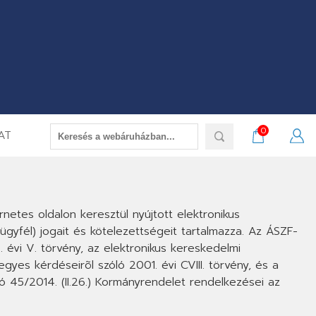
0
AT
netes oldalon keresztül nyújtott elektronikus
gyfél) jogait és kötelezettségeit tartalmazza. Az ÁSZF-
évi V. törvény, az elektronikus kereskedelmi
gyes kérdéseirõl szóló 2001. évi CVIII. törvény, és a
ló 45/2014. (II.26.) Kormányrendelet rendelkezései az