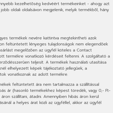
A könnyebb kezelhetõség kedvéért termékeinket - ahogy azt
 jobb oldali oldalsávon megjelenik, melyik termékbõl, hány
egyes termékek nevére kattintva megtekintheti azok
pon feltüntetett lényeges tulajdonságok nem elegendõek
sárlást megelõzõen az ügyfél köteles a Contact
dott termékre vonatkozó kérdéseit feltenni. A szolgáltató a
erzõdésszerûen teljesít. A termékek használati utasítása
nél elhelyezett képek tájékoztató jellegûek, a
atok vonatkoznak az adott termékre.
mékek feltüntetett ára nem tartalmazza a szállítással
bás ár (hasonló termékekhez képest töredék, vagy 0,- Ft-
 áron szállítani, átadni. Amennyiben hibás áron kerül
nál a helyes árat közli az ügyféllel, akkor az ügyfél