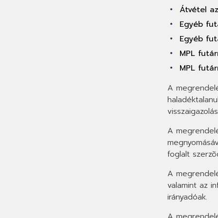
Átvétel az
Egyéb fut
Egyéb futá
MPL futár
MPL futárr
A megrendelé
haladéktalanu
visszaigazolá
A megrendelé
megnyomásával
foglalt szerz
A megrendelés
valamint az i
irányadóak.
A megrendelés