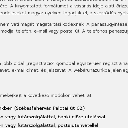
sére. A kinyomtatott formátumot a vásárlás ideje alatt õrizz
rendeléseket magyar nyelven fogadjuk el, a szerzõdés nyel
 nem veti magát magatartási kódexnek. A panaszügyintézés h
módja: telefon, e-mail vagy postai út. A telefonos panasz
jobb oldali „regisztráció” gombbal egyszerûen regisztrálhat 
nevét, e-mail címét, és jelszavát. A webáruházunkba jelenleg
rméke(ke)t a következõ módokon veheti át.
nkben (Székesfehérvár, Palotai út 62.)
n vagy futárszolgálattal, banki elõre utalással
n vagy futárszolgálattal, postaiutánvétellel