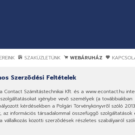
REINK
SZAKÜZLETÜNK
WEBÁRUHÁZ
KAPCSOL
nos Szerzõdési Feltételek
a Contact Számítástechnikai Kft. és a www.econtact.hu inter
szolgáltatásokat igénybe vevõ személyek (a továbbiakban: ü
lyozott kérdésekben a Polgári Törvénykönyvrõl szóló 2013. 
k, az információs társadalommal összefüggõ szolgáltatások e
a vállalkozás közötti szerzõdések részletes szabályairól szó