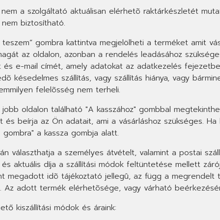
em a szolgáltató aktuálisan elérhetõ raktárkészletét muta
nem biztosítható.
a teszem” gombra kattintva megjelölheti a terméket amit vá
 magát az oldalon, azonban a rendelés leadásához szükség
 és e-mail címét, amely adatokat az adatkezelés fejezetben
dõ késedelmes szállítás, vagy szállítás hiánya, vagy bármin
semmilyen felelõsség nem terheli.
 jobb oldalon található "A kasszához" gombbal megtekinthet e
 és beírja az Ön adatait, ami a vásárláshoz szükséges. Ha ki
e gombra" a kassza gombja alatt.
rán választhatja a személyes átvételt, valamint a postai száll
s aktuális díja a szállítási módok feltüntetése mellett záró
t megadott idõ tájékoztató jellegû, az függ a megrendelt 
. Az adott termék elérhetõsége, vagy várható beérkezésér
ető kiszállítási módok és áraink: