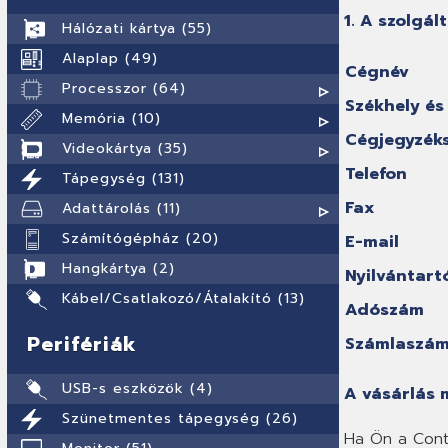
1. A szolgál
Hálózati kártya (55)
Alaplap (49)
Cégnév
Processzor (64)
Székhely és
Memória (10)
Cégjegyzék
Videokártya (35)
Telefon
Tápegység (131)
Fax
Adattárolás (11)
Számítógépház (20)
E-mail
Hangkártya (2)
Nyilvántart
Kábel/Csatlakozó/Átalakító (13)
Adószám
Perifériák
Számlaszá
USB-s eszközök (4)
A vásárlás 
Szünetmentes tápegység (26)
Ha Ön a Conta