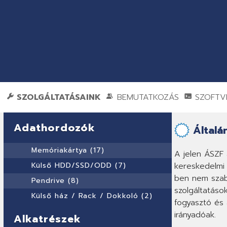
SZOLGÁLTATÁSAINK
BEMUTATKOZÁS
SZOFTVE
Adathordozók
Általá
Memóriakártya (17)
A jelen ÁSZF 
Külső HDD/SSD/ODD (7)
kereskedelmi 
ben nem szabá
Pendrive (8)
szolgáltatáso
Külső ház / Rack / Dokkoló (2)
fogyasztó és 
irányadóak.
Alkatrészek