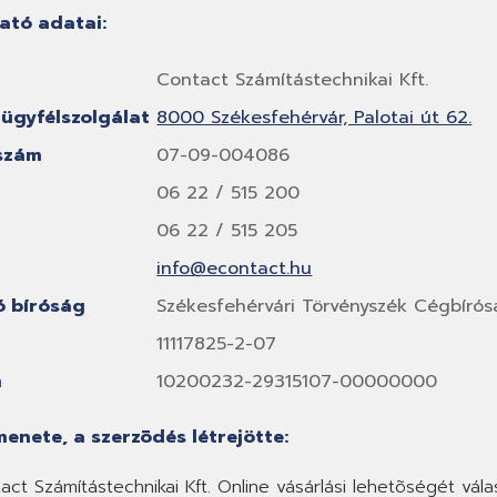
tató adatai:
Contact Számítástechnikai Kft.
 ügyfélszolgálat
8000 Székesfehérvár, Palotai út 62.
szám
07-09-004086
06 22 / 515 200
06 22 / 515 205
info@econtact.hu
ó bíróság
Székesfehérvári Törvényszék Cégbíró
11117825-2-07
m
10200232-29315107-00000000
menete, a szerzõdés létrejötte:
ct Számítástechnikai Kft. Online vásárlási lehetõségét válasz