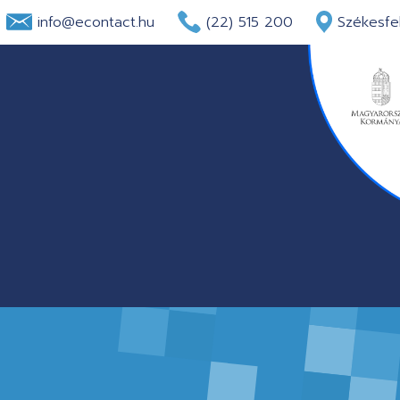
info@econtact.hu
(22) 515 200
Székesfeh