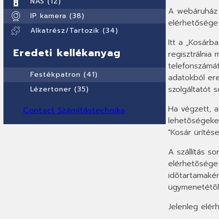
NAS (12)
A webáruház n
IP kamera (38)
elérhetősége 
Alkatrész/Tartozik (34)
Itt a „Kosárb
Eredeti kellékanyag
regisztrálnia
telefonszámát
Festékpatron (41)
adatokból ere
szolgáltatót 
Lézertoner (35)
Ha végzett, a
Contact Számítástechnika
lehetõségeket
"Kosár ürítés
A szállítás so
elérhetõsége é
idõtartamakén
ügymenetétõl
Jelenleg elérh