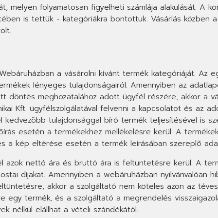
táját, melyen folyamatosan figyelheti számlája alakulását. 
etében is tettük - kategóriákra bontottuk. Vásárlás közben a
olt.
 Webáruházban a vásárolni kívánt termék kategóriáját. Az 
termékek lényeges tulajdonságairól. Amennyiben az adatla
t döntés meghozatalához adott ügyfél részére, akkor a vá
ikai Kft. ügyfélszolgálatával felvenni a kapcsolatot és az a
él kedvezõbb tulajdonsággal bíró termék teljesítésével is sz
lõírás esetén a termékekhez mellékelésre kerül. A termékek
és a kép eltérése esetén a termék leírásában szereplõ ad
 azok nettó ára és bruttó ára is feltüntetésre kerül. A ter
ostai díjakat. Amennyiben a webáruházban nyilvánvalóan hi
feltüntetésre, akkor a szolgáltató nem köteles azon az téves
 egy termék, és a szolgáltató a megrendelés visszaigazolásá
k nélkül elállhat a vételi szándékától.