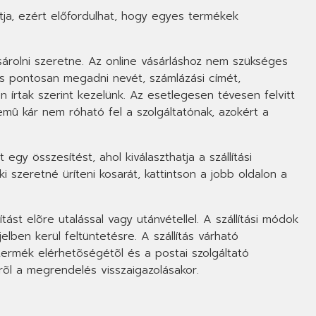
tja, ezért előfordulhat, hogy egyes termékek
sárolni szeretne. Az online vásárláshoz nem szükséges
es pontosan megadni nevét, számlázási címét,
 írtak szerint kezelünk. Az esetlegesen tévesen felvitt
emû kár nem róható fel a szolgáltatónak, azokért a
gy összesítést, ahol kiválaszthatja a szállítási
 szeretné üríteni kosarát, kattintson a jobb oldalon a
ítást elõre utalással vagy utánvétellel. A szállítási módok
jelben kerül feltüntetésre. A szállítás várható
termék elérhetõségétõl és a postai szolgáltató
õl a megrendelés visszaigazolásakor.