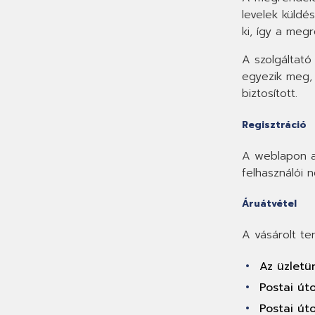
levelek küldé
ki, így a meg
A szolgáltató
egyezik meg, 
biztosított.
Regisztráció
A weblapon a 
felhasználói 
Áruátvétel
A vásárolt te
Az üzletü
Postai úto
Postai úto