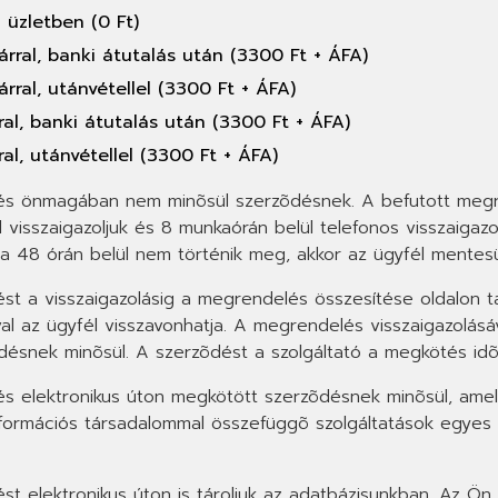
 üzletben (0 Ft)
árral, banki átutalás után (3300 Ft + ÁFA)
rral, utánvétellel (3300 Ft + ÁFA)
ral, banki átutalás után (3300 Ft + ÁFA)
al, utánvétellel (3300 Ft + ÁFA)
s önmagában nem minõsül szerzõdésnek. A befutott megre
l visszaigazoljuk és 8 munkaórán belül telefonos visszaiga
sa 48 órán belül nem történik meg, akkor az ügyfél mentesül 
st a visszaigazolásig a megrendelés összesítése oldalon 
 az ügyfél visszavonhatja. A megrendelés visszaigazolásáva
õdésnek minõsül. A szerzõdést a szolgáltató a megkötés idõp
 elektronikus úton megkötött szerzõdésnek minõsül, amelyr
nformációs társadalommal összefüggõ szolgáltatások egyes k
t elektronikus úton is tároljuk az adatbázisunkban. Az Ön