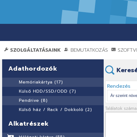
SZOLGÁLTATÁSAINK
BEMUTATKOZÁS
SZOFTVE
Adathordozók
Keresé
Memóriakártya (17)
Rendezés
Külső HDD/SSD/ODD (7)
Pendrive (8)
Találatok száma
Külső ház / Rack / Dokkoló (2)
Alkatrészek