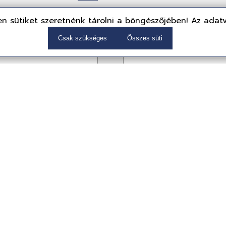
n sütiket szeretnénk tárolni a böngészőjében! Az adat
Csak szükséges
Összes süti