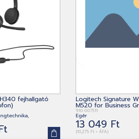
H340 fejhallgató
Logitech Signature W
ofon)
M520 for Business Gr
910-007511
angtechnika,
Egér
13 049 Ft
Ft
(10,275 Ft + ÁFA)