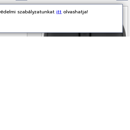
védelmi szabályzatunkat
itt
olvashatja!
Nincs miről értesíteni!