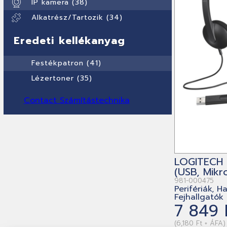
IP kamera (38)
Alkatrész/Tartozik (34)
Eredeti kellékanyag
Festékpatron (41)
Lézertoner (35)
Contact Számítástechnika
LOGITECH 
(USB, Mikr
981-000475
Perifériák, H
Fejhallgatók
7 849 
(6,180 Ft + ÁFA)