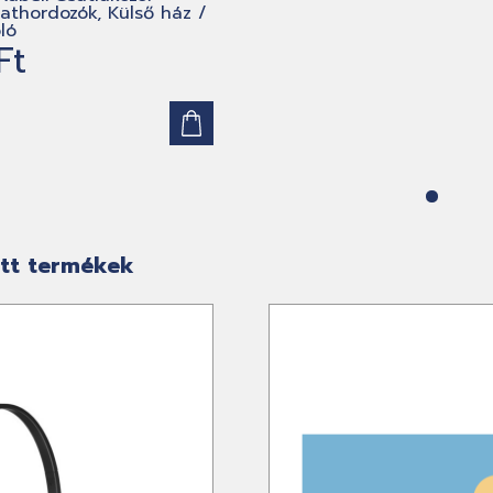
dathordozók, Külső ház /
ló
Ft
)
tt termékek