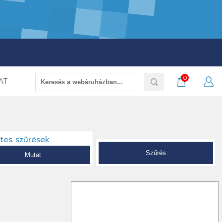
0
AT
etes szűrések