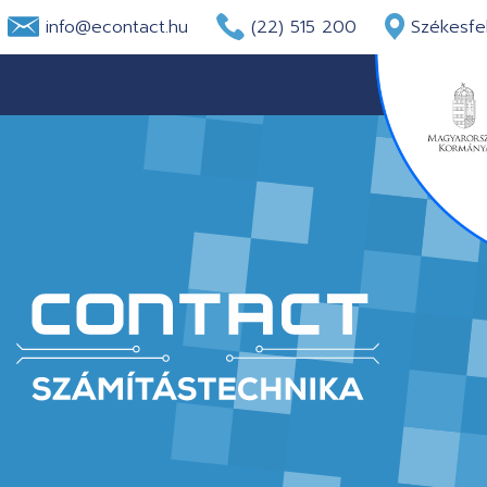
info@econtact.hu
(22) 515 200
Székesfeh