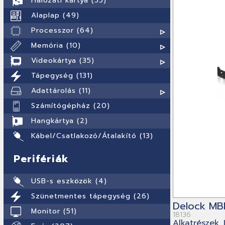
Hálózati kártya (55)
Alaplap (49)
Processzor (64)
Memória (10)
Videokártya (35)
Tápegység (131)
Adattárolás (11)
Számítógépház (20)
Hangkártya (2)
Kábel/Csatlakozó/Átalakító (13)
Perifériák
USB-s eszközök (4)
Szünetmentes tápegység (26)
Delock MBR
Monitor (51)
18136
Alkatrészek,