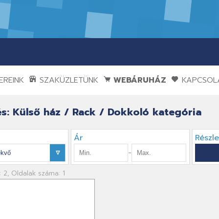
REINK
SZAKÜZLETÜNK
WEBÁRUHÁZ
KAPCSOL
s: Külső ház / Rack / Dokkoló kategória
Ár
Részl
-
: 2, Oldalak száma: 1