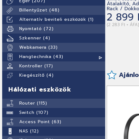
Egér (207)
Átalakító, A
Rack / Dokko
Billentyűzet (48)
2 899 
Alternatív beviteli eszközök (1)
(2 283 Ft + ÁFA
Nyomtató (72)
Szkenner (4)
Webkamera (33)
Hangtechnika (43)
Kontroller (17)
Ajánlo
Kiegészítő (4)
Hálózati eszközök
Router (115)
Switch (107)
Access Point (63)
NAS (12)