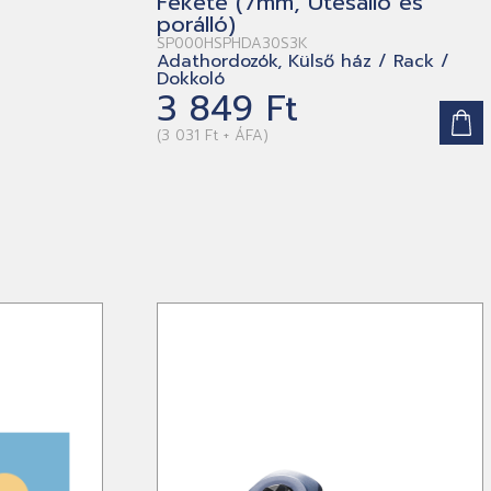
Fekete (7mm, Ütésálló és
porálló)
SP000HSPHDA30S3K
Adathordozók, Külső ház / Rack /
Dokkoló
3 849 Ft
(3 031 Ft + ÁFA)