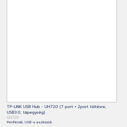
TP-LINK USB Hub - UH720 (7 port + 2port töltésre;
USB3.0; tápegység)
UH720
Perifériák, USB-s eszközök