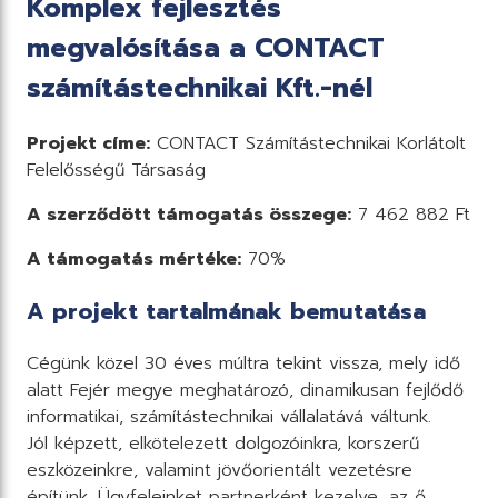
Komplex fejlesztés
megvalósítása a CONTACT
számítástechnikai Kft.-nél
Projekt címe:
CONTACT Számítástechnikai Korlátolt
Felelősségű Társaság
A szerződött támogatás összege:
7 462 882 Ft
A támogatás mértéke:
70%
A projekt tartalmának bemutatása
Cégünk közel 30 éves múltra tekint vissza, mely idő
alatt Fejér megye meghatározó, dinamikusan fejlődő
informatikai, számítástechnikai vállalatává váltunk.
Jól képzett, elkötelezett dolgozóinkra, korszerű
eszközeinkre, valamint jövőorientált vezetésre
építünk. Ügyfeleinket partnerként kezelve, az ő