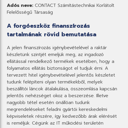
Adós neve:
CONTACT Számítástechnikai Korlátolt
Felelősségű Társaság
A forgóeszköz finanszírozás
tartalmának rövid bemutatása
A jelen finanszírozás igénybevételével a raktár
készletünk szintjét emeljük meg, az ingadozó
ellátással rendelkező termékek esetében, hogy a
folyamatos ellátás biztonságot el tudjuk érni. A
tervezett hitel igénybevételével jelentős készletet
tudunk felépíteni olyan termékekből, melyek
beszállítói láncok átalakulása, összeomlása kapcsán
jelentős nehézséget okoz a beszerzése. Illetve
nagyobb tétel esetén önállóan tudunk
megrendeléseket feladni gyártói kereskedelmi
képviseletek részére, így kedvezőbb árak elérését
is reméljük. Cégünk az IT működési területén