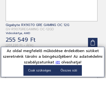
Gigabyte RX9070 GRE GAMING OC 12G
GV-R907GREGAMING OC-12GD
Videokártya, AMD
255 549 Ft
(201,220 Ft + ÁFA)
Az oldal megfelelő működése érdekében sütiket
szeretnénk tárolni a böngészőjében! Az adatvédelmi
szabályzatunkat
itt
olvashatja!
Csak szükséges
Összes süti