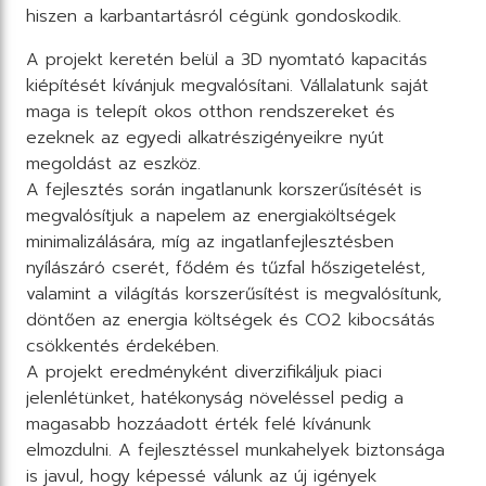
hiszen a karbantartásról cégünk gondoskodik.
A projekt keretén belül a 3D nyomtató kapacitás
kiépítését kívánjuk megvalósítani. Vállalatunk saját
maga is telepít okos otthon rendszereket és
ezeknek az egyedi alkatrészigényeikre nyút
megoldást az eszköz.
A fejlesztés során ingatlanunk korszerűsítését is
megvalósítjuk a napelem az energiaköltségek
minimalizálására, míg az ingatlanfejlesztésben
nyílászáró cserét, fődém és tűzfal hőszigetelést,
valamint a világítás korszerűsítést is megvalósítunk,
döntően az energia költségek és CO2 kibocsátás
csökkentés érdekében.
A projekt eredményként diverzifikáljuk piaci
jelenlétünket, hatékonyság növeléssel pedig a
magasabb hozzáadott érték felé kívánunk
elmozdulni. A fejlesztéssel munkahelyek biztonsága
is javul, hogy képessé válunk az új igények