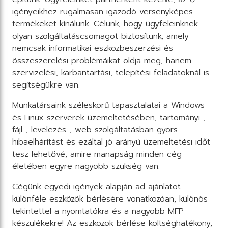
igényeikhez rugalmasan igazodó versenyképes
termékeket kínálunk. Célunk, hogy ügyfeleinknek
olyan szolgáltatáscsomagot biztosítunk, amely
nemcsak informatikai eszközbeszerzési és
összeszerelési problémáikat oldja meg, hanem
szervizelési, karbantartási, telepítési feladatoknál is
segítségükre van.
Munkatársaink széleskörű tapasztalatai a Windows
és Linux szerverek üzemeltetésében, tartományi-,
fájl-, levelezés-, web szolgáltatásban gyors
hibaelhárítást és ezáltal jó arányú üzemeltetési időt
tesz lehetővé, amire manapság minden cég
életében egyre nagyobb szükség van.
Cégünk egyedi igények alapján ad ajánlatot
különféle eszközök bérlésére vonatkozóan, különös
tekintettel a nyomtatókra és a nagyobb MFP
készülékekre! Az eszközök bérlése költséghatékony,