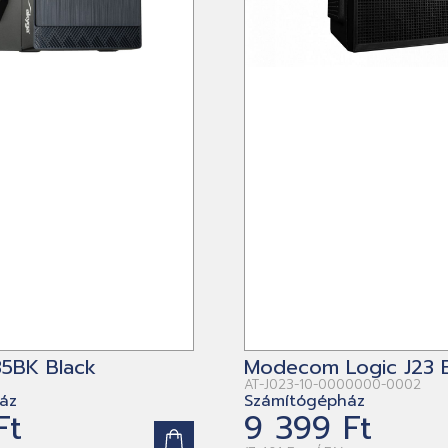
5BK Black
Modecom Logic J23 B
AT-J023-10-0000000-0002
áz
Számítógépház
Ft
9 399 Ft