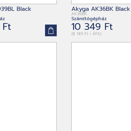
39BL Black
Akyga AK36BK Black
AK36BK
áz
Számítógépház
 Ft
10 349 Ft
(8 149 Ft + ÁFA)