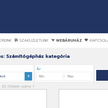
REINK
SZAKÜZLETÜNK
WEBÁRUHÁZ
KAPCSOL
s: Számítógépház kategória
Ár
-
: 20, Oldalak száma: 1