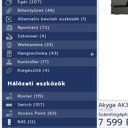
Egér (207)
Billentyűzet (48)
Alternatív beviteli eszközök (1)
Nyomtató (72)
Szkenner (4)
Webkamera (33)
Hangtechnika (43)
Kontroller (17)
Kiegészítő (4)
Hálózati eszközök
Router (115)
Akyga AK3
Switch (107)
AK35BK
Access Point (63)
Számítógéph
7 599 
NAS (12)