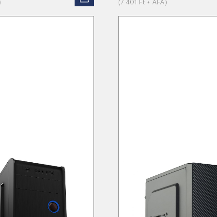
)
(7 401 Ft + ÁFA)