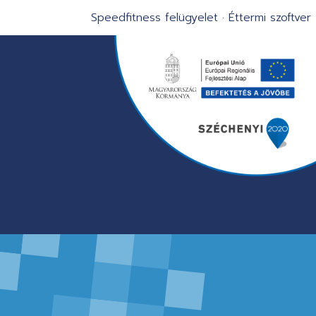
Speedfitness felügyelet
·
Éttermi szoftver