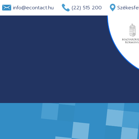
info@econtact.hu
(22) 515 200
Székesfeh