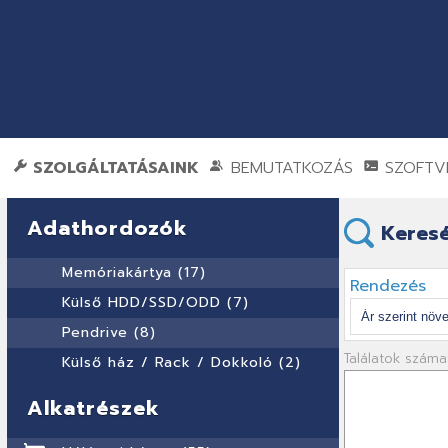
SZOLGÁLTATÁSAINK
BEMUTATKOZÁS
SZOFTVE
Adathordozók
Keresé
Memóriakártya (17)
Rendezés
Külső HDD/SSD/ODD (7)
Pendrive (8)
Találatok száma
Külső ház / Rack / Dokkoló (2)
Alkatrészek