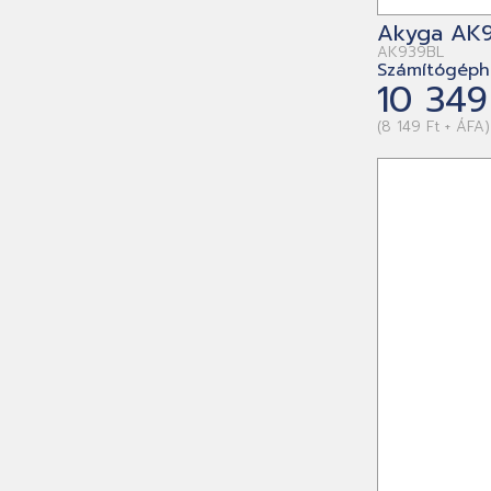
Akyga AK9
AK939BL
Számítógéph
10 349
(8 149 Ft + ÁFA)