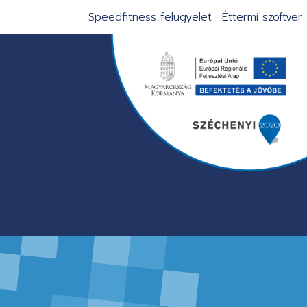
Speedfitness felügyelet
·
Éttermi szoftver