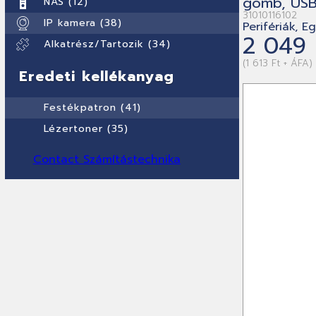
gomb, USB,
NAS (12)
31010116102
IP kamera (38)
Perifériák, E
2 049 
Alkatrész/Tartozik (34)
(1 613 Ft + ÁFA)
Eredeti kellékanyag
Festékpatron (41)
Lézertoner (35)
Contact Számítástechnika