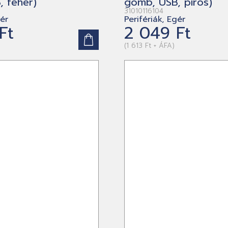
 fehér)
gomb, USB, piros)
31010116104
gér
Perifériák, Egér
Ft
2 049 Ft
(1 613 Ft + ÁFA)