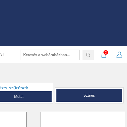
0
AT
etes szűrések