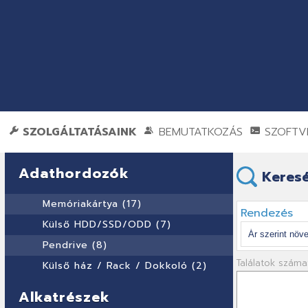
SZOLGÁLTATÁSAINK
BEMUTATKOZÁS
SZOFTVE
Adathordozók
Keresé
Memóriakártya (17)
Rendezés
Külső HDD/SSD/ODD (7)
Pendrive (8)
Találatok száma
Külső ház / Rack / Dokkoló (2)
Alkatrészek