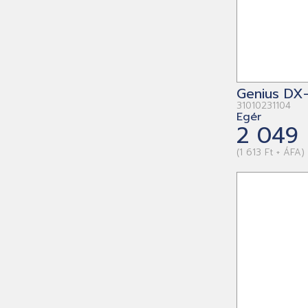
Genius DX
31010231104
Egér
2 049 
(1 613 Ft + ÁFA)