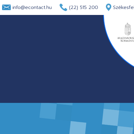
info@econtact.hu
(22) 515 200
Székesfeh