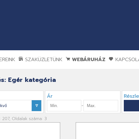
REINK
SZAKÜZLETÜNK
WEBÁRUHÁZ
KAPCSOL
s: Egér kategória
Ár
Részl
-
: 207, Oldalak száma: 3