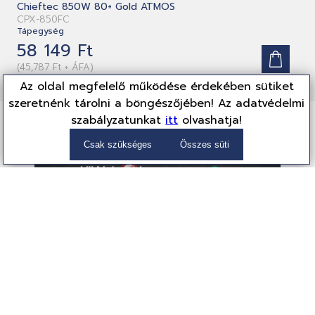
Chieftec 850W 80+ Gold ATMOS
CPX-850FC
Tápegység
58 149 Ft
(45,787 Ft + ÁFA)
Az oldal megfelelő működése érdekében sütiket
szeretnénk tárolni a böngészőjében! Az adatvédelmi
szabályzatunkat
itt
olvashatja!
Partnereink
Csak szükséges
Összes süti