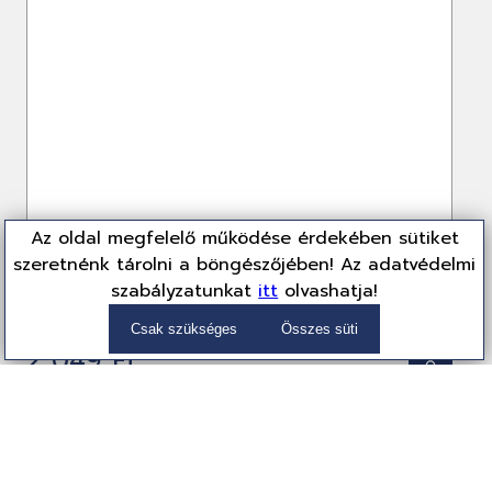
Az oldal megfelelő működése érdekében sütiket
szeretnénk tárolni a böngészőjében! Az adatvédelmi
szabályzatunkat
itt
olvashatja!
Genius DX-120 Black
31010105106
Egér
Csak szükséges
Összes süti
2 049 Ft
(1,613 Ft + ÁFA)
Partnereink