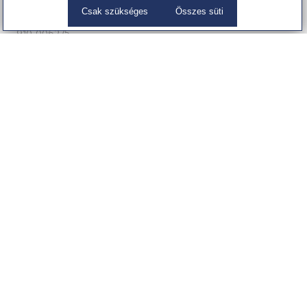
Csak szükséges
Összes süti
Logitech Signature M650 Medium for Business Off-white
910-006275
Egér
18 999 Ft
(14,960 Ft + ÁFA)
Partnereink