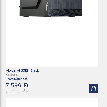
Akyga AK35BK Black
AK35BK
Számítógépház
7 599 Ft
(5,983 Ft + ÁFA)