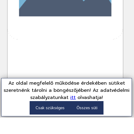
Az oldal megfelelő működése érdekében sütiket
szeretnénk tárolni a böngészőjében! Az adatvédelmi
szabályzatunkat
itt
olvashatja!
FSP 550W 80+ Gold VITA GD
VITA-550GD
Csak szükséges
Összes süti
Tápegység
25 149 Ft
(19,802 Ft + ÁFA)