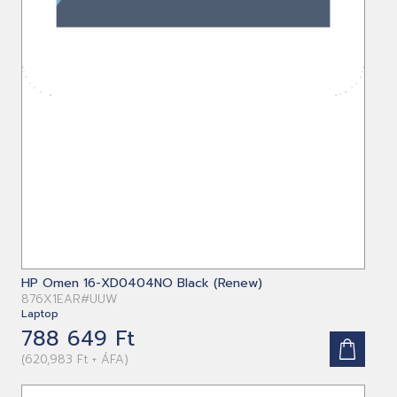
HP Omen 16-XD0404NO Black (Renew)
876X1EAR#UUW
Laptop
788 649 Ft
(620,983 Ft + ÁFA)