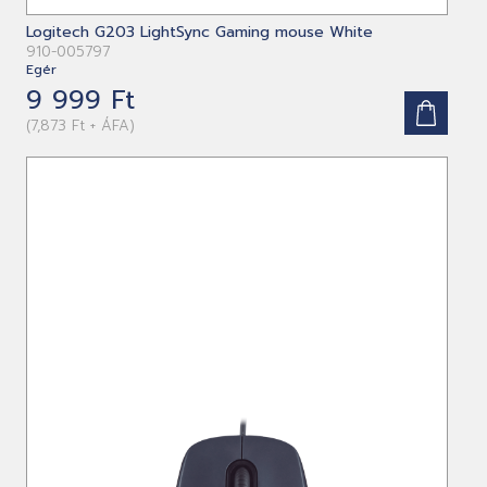
Logitech G203 LightSync Gaming mouse White
910-005797
Egér
9 999 Ft
(7,873 Ft + ÁFA)