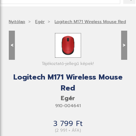
Nyitólap
Egér
Logitech M171 Wireless Mouse Red
<
>
Tájékoztató-jellegű képek!
Logitech M171 Wireless Mouse
Red
Egér
910-004641
3 799 Ft
(2 991 + ÁFA)