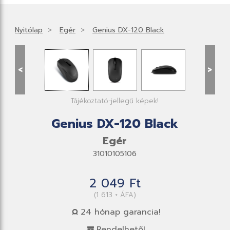
Nyitólap
Egér
Genius DX-120 Black
<
>
Tájékoztató-jellegű képek!
Genius DX-120 Black
Egér
31010105106
2 049 Ft
(1 613 + ÁFA)
24 hónap garancia!
Rendelhető!