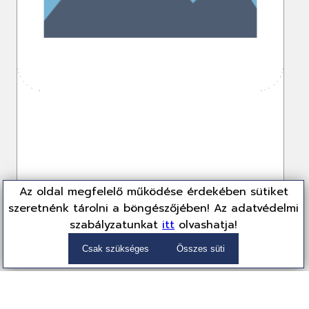
Az oldal megfelelő működése érdekében sütiket
szeretnénk tárolni a böngészőjében! Az adatvédelmi
szabályzatunkat
itt
olvashatja!
Dahua 22" LM22-A200Y LED
DHI-LM22-A200Y
Csak szükséges
Összes süti
Monitor
28 199 Ft
(22,204 Ft + ÁFA)