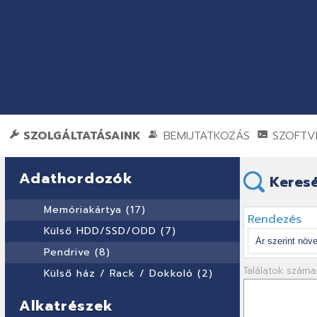
SZOLGÁLTATÁSAINK
BEMUTATKOZÁS
SZOFTVE
Adathordozók
Keresé
Memóriakártya (17)
Rendezés
Külső HDD/SSD/ODD (7)
Pendrive (8)
Találatok száma
Külső ház / Rack / Dokkoló (2)
Alkatrészek