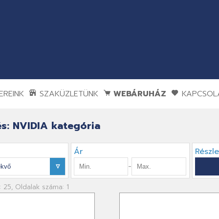
REINK
SZAKÜZLETÜNK
WEBÁRUHÁZ
KAPCSOL
s: NVIDIA kategória
Ár
Részl
-
: 25, Oldalak száma: 1