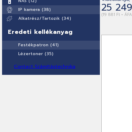
NAS (12)
25 249
IP kamera (38)
(19 881 Ft + ÁFA
Alkatrész/Tartozik (34)
Eredeti kellékanyag
Festékpatron (41)
Lézertoner (35)
Contact Számítástechnika