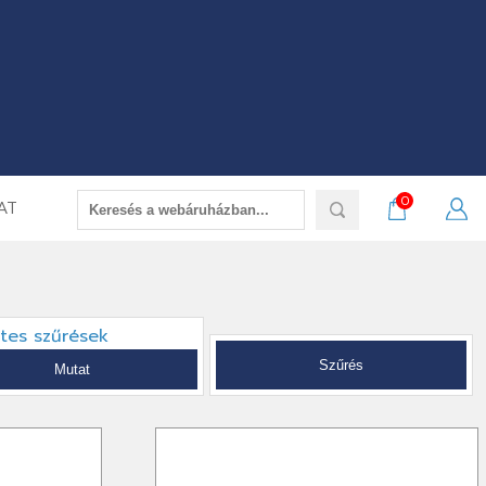
0
AT
etes szűrések