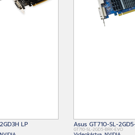
 2GD3H LP
Asus GT710-SL-2GD
GT710-SL-2GD5-BRK-EVO
 NVIDIA
Videokártya, NVIDIA