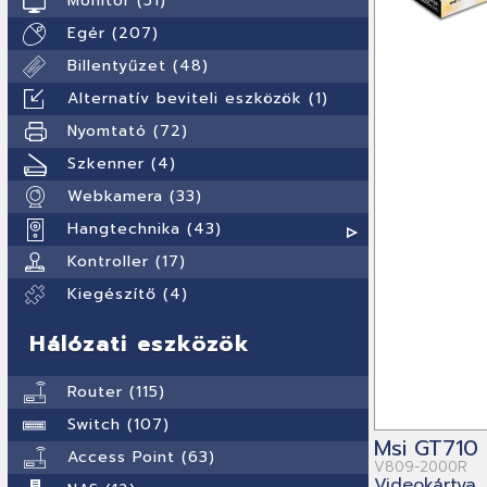
Monitor (51)
Egér (207)
Billentyűzet (48)
Alternatív beviteli eszközök (1)
Nyomtató (72)
Szkenner (4)
Webkamera (33)
Hangtechnika (43)
Kontroller (17)
Kiegészítő (4)
Hálózati eszközök
Router (115)
Switch (107)
Msi GT710
Access Point (63)
V809-2000R
Videokártya,