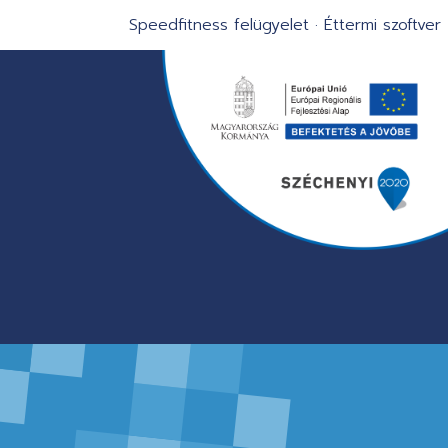
Speedfitness felügyelet
·
Éttermi szoftver