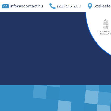
info@econtact.hu
(22) 515 200
Székesfeh